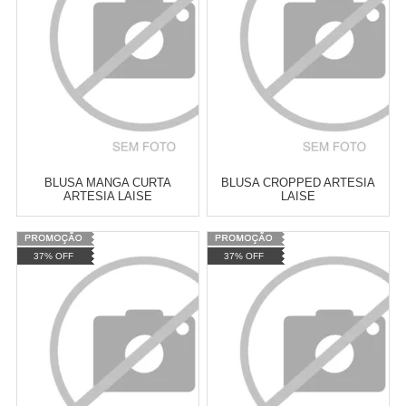
COMPRAR
COMPRAR
BLUSA MANGA CURTA
BLUSA CROPPED ARTESIA
ARTESIA LAISE
LAISE
Varejo:
R$
4.050,70
Varejo:
R$
4.050,70
37% OFF
37% OFF
Atacado:
R$
2.550,90
(Apenas
Atacado:
R$
2.550,90
(Apenas
Revendedor)
Revendedor)
Cat:
MANGA CURTA
Cat:
CROPPED
10
x
de
R$ 255,09
10
x
de
R$ 255,09
COMPRAR
COMPRAR