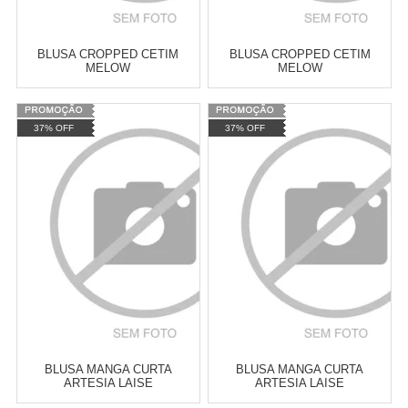
BLUSA CROPPED CETIM
BLUSA CROPPED CETIM
MELOW
MELOW
Varejo:
R$
4.050,70
Varejo:
R$
4.050,70
37% OFF
37% OFF
Atacado:
R$
2.550,90
(Apenas
Atacado:
R$
2.550,90
(Apenas
Revendedor)
Revendedor)
Cat:
CROPPED
Cat:
CROPPED
10
x
de
R$ 255,09
10
x
de
R$ 255,09
COMPRAR
COMPRAR
BLUSA MANGA CURTA
BLUSA MANGA CURTA
ARTESIA LAISE
ARTESIA LAISE