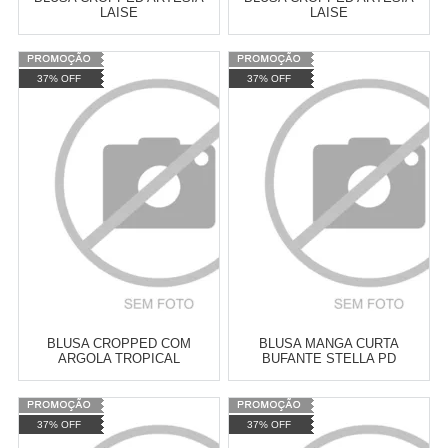
LAISE
LAISE
Varejo:
R$
4.050,70
Varejo:
R$
4.050,70
37% OFF
37% OFF
Atacado:
R$
2.550,90
(Apenas
Atacado:
R$
2.550,90
(Apenas
Revendedor)
Revendedor)
Cat:
CROPPED
Cat:
CROPPED
10
x
de
R$ 255,09
10
x
de
R$ 255,09
COMPRAR
COMPRAR
BLUSA CROPPED COM
BLUSA MANGA CURTA
ARGOLA TROPICAL
BUFANTE STELLA PD
Varejo:
R$
4.050,70
Varejo:
R$
4.050,70
37% OFF
37% OFF
Atacado:
R$
2.550,90
(Apenas
Atacado:
R$
2.550,90
(Apenas