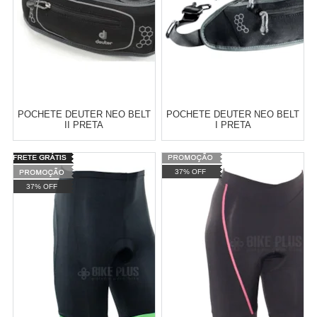
POCHETE DEUTER NEO BELT
POCHETE DEUTER NEO BELT
II PRETA
I PRETA
Varejo:
R$
4.050,70
Varejo:
R$
4.050,70
37% OFF
Atacado:
R$
2.550,90
(Apenas
Atacado:
R$
2.550,90
(Apenas
37% OFF
Revendedor)
Revendedor)
Cat:
MOCHILAS E MOCHILAS DE
Cat:
MOCHILAS E MOCHILAS DE
10
x
de
R$ 255,09
10
x
de
R$ 255,09
HIDRATAÇÃO
HIDRATAÇÃO
COMPRAR
COMPRAR