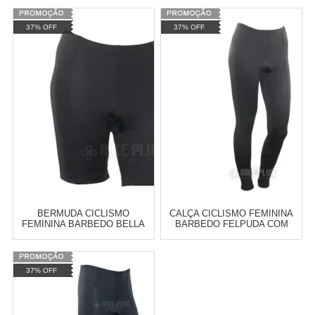
Varejo:
R$
4.050,70
Varejo:
R$
4.050,70
37% OFF
37% OFF
Atacado:
R$
2.550,90
(Apenas
Atacado:
R$
2.550,90
(Apenas
Revendedor)
Revendedor)
Cat:
BERMUDAS PARA CICLISMO
Cat:
BERMUDAS PARA CICLISMO
10
x
de
R$ 255,09
10
x
de
R$ 255,09
COMPRAR
COMPRAR
BERMUDA CICLISMO
CALÇA CICLISMO FEMININA
FEMININA BARBEDO BELLA
BARBEDO FELPUDA COM
FORRO IMPORTADO PRETA
FORRO GEL PRETA
Varejo:
R$
4.050,70
Varejo:
R$
4.050,70
37% OFF
Atacado:
R$
2.550,90
(Apenas
Atacado:
R$
2.550,90
(Apenas
Revendedor)
Revendedor)
Cat:
BERMUDAS PARA CICLISMO
Cat:
FEMININO
10
x
de
R$ 255,09
10
x
de
R$ 255,09