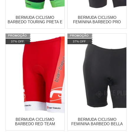
BERMUDA CICLISMO
BERMUDA CICLISMO
BARBEDO TOURING PRETA E
FEMININA BARBEDO PRO
VERDE 0,25MM (.010")
FEMME FORRO GEL PRETA E
ROSA
Varejo:
R$
4.050,70
Varejo:
R$
4.050,70
37% OFF
37% OFF
Atacado:
R$
2.550,90
(Apenas
Atacado:
R$
2.550,90
(Apenas
Revendedor)
Revendedor)
Cat:
BERMUDAS PARA CICLISMO
Cat:
BERMUDAS PARA CICLISMO
10
x
de
R$ 255,09
10
x
de
R$ 255,09
COMPRAR
COMPRAR
BERMUDA CICLISMO
BERMUDA CICLISMO
BARBEDO RED TEAM
FEMININA BARBEDO BELLA
VERMELHA
PRETA