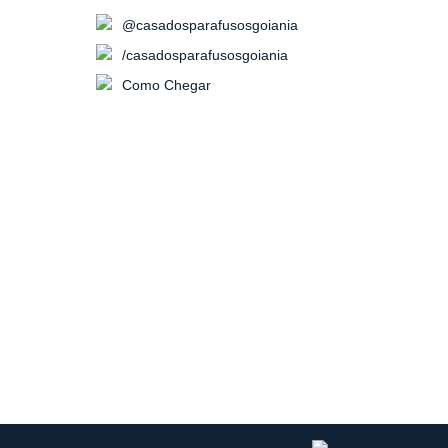
@casadosparafusosgoiania
/casadosparafusosgoiania
Como Chegar