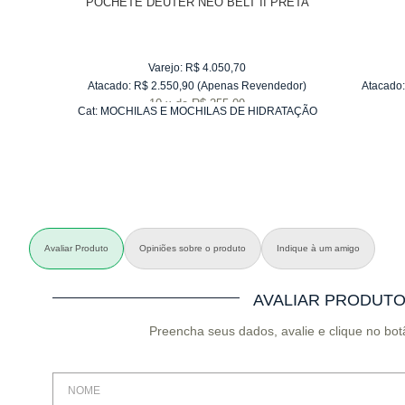
POCHETE DEUTER NEO BELT II PRETA
Varejo:
R$
4.050,70
Atacado:
R$
2.550,90
(Apenas Revendedor)
Atacado:
10
x
de
R$ 255,09
Cat:
MOCHILAS E MOCHILAS DE HIDRATAÇÃO
Avaliar Produto
Opiniões sobre o produto
Indique à um amigo
AVALIAR PRODUT
Preencha seus dados, avalie e clique no bot