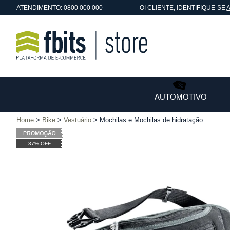
ATENDIMENTO: 0800 000 000
OI
CLIENTE
, IDENTIFIQUE-SE
AUTOMOTIVO
Home
Bike
Vestuário
Mochilas e Mochilas de hidratação
37% OFF