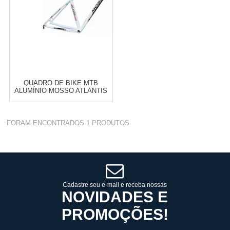
QUADRO DE BIKE MTB
ALUMÍNIO MOSSO ATLANTIS
ARO 27,5" BRANCO E PRETO
Varejo:
R$
4.050,70
FORAM ENCONTRADOS
1
PRODUTOS
Atacado:
R$
2.550,90
(Apenas
Revendedor)
Cat:
QUADROS
10
x
de
R$ 255,09
COMPRAR
Cadastre seu e-mail e receba nossas
NOVIDADES E
PROMOÇÕES!