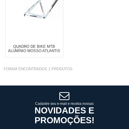
QUADRO DE BIKE MTB
ALUMÍNIO MOSSO ATLANTIS
ARO 27,5" BRANCO E PRETO
Varejo:
R$
4.050,70
FORAM ENCONTRADOS
1
PRODUTOS
Atacado:
R$
2.550,90
(Apenas
Revendedor)
Cat:
QUADROS
10
x
de
R$ 255,09
COMPRAR
Cadastre seu e-mail e receba nossas
NOVIDADES E
PROMOÇÕES!