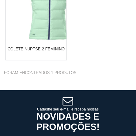
COLETE NUPTSE 2 FEMININO
Varejo:
R$
4.050,70
FORAM ENCONTRADOS
1
PRODUTOS
Atacado:
R$
2.550,90
(Apenas
Revendedor)
Cat:
FEMININO
10
x
de
R$ 255,09
COMPRAR
Cadastre seu e-mail e receba nossas
NOVIDADES E
PROMOÇÕES!