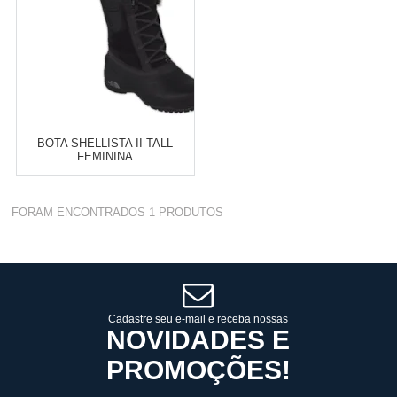
BOTA SHELLISTA II TALL
FEMININA
Varejo:
R$
4.050,70
FORAM ENCONTRADOS
1
PRODUTOS
Atacado:
R$
2.550,90
(Apenas
Revendedor)
Cat:
FEMININO
10
x
de
R$ 255,09
COMPRAR
Cadastre seu e-mail e receba nossas
NOVIDADES E
PROMOÇÕES!