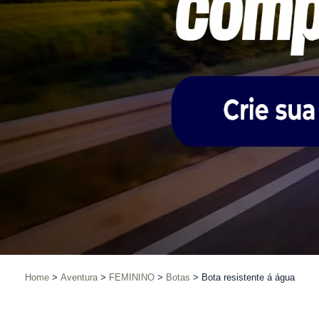
Home
Aventura
FEMININO
Botas
Bota resistente á água