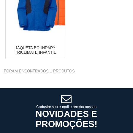
JAQUETA BOUNDARY
TRICLIMATE INFANTIL
MASCULINO
Varejo:
R$
4.050,70
FORAM ENCONTRADOS
1
PRODUTOS
Atacado:
R$
2.550,90
(Apenas
Revendedor)
Cat:
COMPRE POR
10
x
de
R$ 255,09
COMPRAR
Cadastre seu e-mail e receba nossas
NOVIDADES E
PROMOÇÕES!