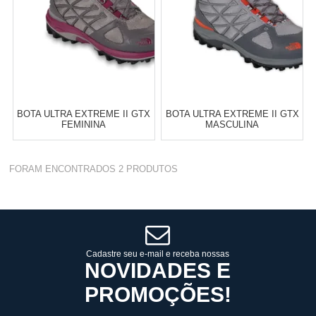
BOTA ULTRA EXTREME II GTX
BOTA ULTRA EXTREME II GTX
FEMININA
MASCULINA
Varejo:
R$
4.050,70
FORAM ENCONTRADOS
2
PRODUTOS
Atacado:
R$
2.550,90
(Apenas
Revendedor)
Cat:
FEMININO
Cat:
MASCULINO
10
x
de
R$ 255,09
TELEVENDAS TESTE DE
COMPRAR
TELEVENDAS
Cadastre seu e-mail e receba nossas
ESTAMOS EFETUANDO
NOVIDADES E
TESTES
PROMOÇÕES!