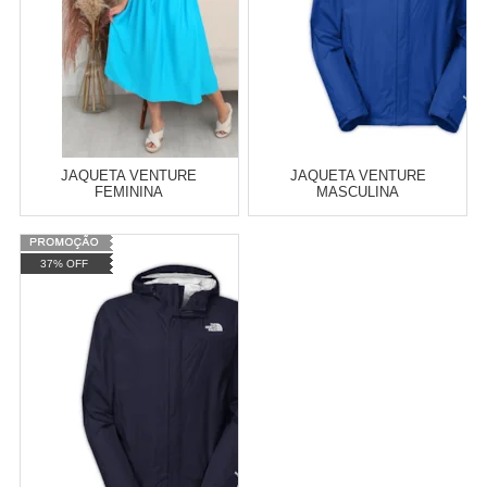
JAQUETA VENTURE
JAQUETA VENTURE
FEMININA
MASCULINA
Atacado:
R$
0,00
(Apenas
Varejo:
R$
4.050,70
37% OFF
Revendedor)
Atacado:
R$
2.550,90
(Apenas
Revendedor)
Cat:
RAFAELANOVEMBRO2022
Cat:
MASCULINO
10
x
de
R$ 255,09
COMPRAR
COMPRAR