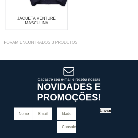
JAQUETA VENTURE
MASCULINA
Varejo:
R$
4.050,70
FORAM ENCONTRADOS
3
PRODUTOS
Atacado:
R$
2.550,90
(Apenas
Revendedor)
Cat:
MASCULINO
10
x
de
R$ 255,09
COMPRAR
Cadastre seu e-mail e receba nossas
NOVIDADES E
PROMOÇÕES!
Enviar