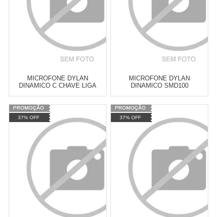
MICROFONE DYLAN
MICROFONE DYLAN
DINAMICO C CHAVE LIGA
DINAMICO SMD100
DESLIGA DLS8P4CH
Varejo:
R$
4.050,70
Varejo:
R$
4.050,70
37% OFF
37% OFF
Atacado:
R$
2.550,90
(Apenas
Atacado:
R$
2.550,90
(Apenas
Revendedor)
Revendedor)
Cat:
MICROFONE SEM FIO
Cat:
MICROFONE SEM FIO
10
x
de
R$ 255,09
10
x
de
R$ 255,09
COMPRAR
COMPRAR