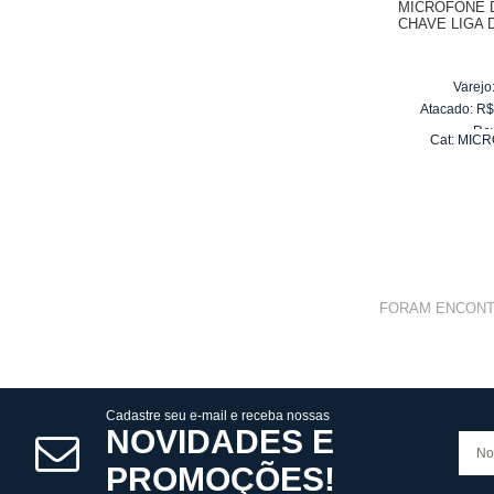
MICROFONE 
CHAVE LIGA 
Varejo
Atacado:
R
Re
Cat:
MICR
10
x
d
FORAM ENCON
Cadastre seu e-mail e receba nossas
NOVIDADES E
PROMOÇÕES!