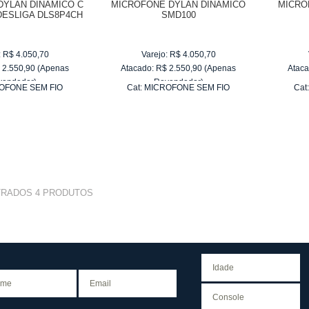
DYLAN DINAMICO C
MICROFONE DYLAN DINAMICO
MICRO
DESLIGA DLS8P4CH
SMD100
:
R$
4.050,70
Varejo:
R$
4.050,70
$
2.550,90
(Apenas
Atacado:
R$
2.550,90
(Apenas
Ataca
vendedor)
Revendedor)
OFONE SEM FIO
Cat:
MICROFONE SEM FIO
Cat
e
R$ 255,09
10
x
de
R$ 255,09
TRADOS
4
PRODUTOS