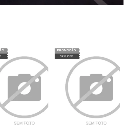
F
37% OFF