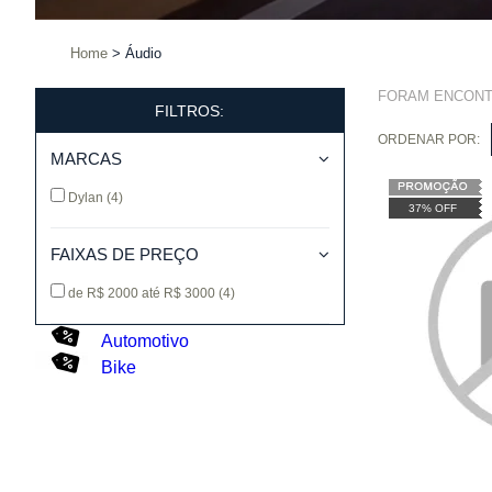
Home
Áudio
FORAM ENCON
FILTROS:
ORDENAR POR:
MARCAS
Dylan
(4)
37% OFF
FAIXAS DE PREÇO
de R$ 2000 até R$ 3000
(4)
Automotivo
Bike