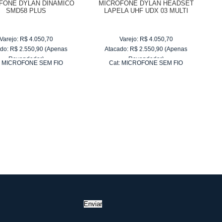
FONE DYLAN DINAMICO
MICROFONE DYLAN HEADSET
SMD58 PLUS
LAPELA UHF UDX 03 MULTI
Varejo:
R$
4.050,70
Varejo:
R$
4.050,70
do:
R$
2.550,90
(Apenas
Atacado:
R$
2.550,90
(Apenas
Revendedor)
Revendedor)
:
MICROFONE SEM FIO
Cat:
MICROFONE SEM FIO
10
x
de
R$ 255,09
10
x
de
R$ 255,09
Enviar