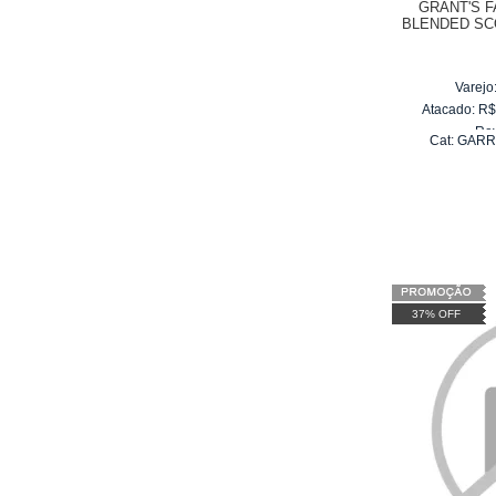
GRANT'S 
BLENDED SC
Varejo
Atacado:
R
Re
Cat:
GARR
10
x
d
37% OFF