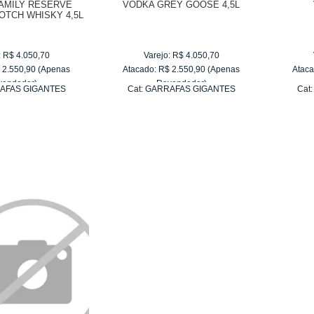
FAMILY RESERVE
VODKA GREY GOOSE 4,5L
OTCH WHISKY 4,5L
:
R$
4.050,70
Varejo:
R$
4.050,70
$
2.550,90
(Apenas
Atacado:
R$
2.550,90
(Apenas
Ataca
vendedor)
Revendedor)
AFAS GIGANTES
Cat:
GARRAFAS GIGANTES
Cat
e
R$ 255,09
10
x
de
R$ 255,09