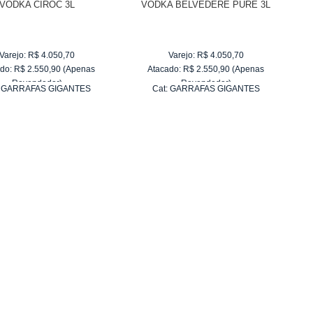
VODKA CIROC 3L
VODKA BELVEDERE PURE 3L
Varejo:
R$
4.050,70
Varejo:
R$
4.050,70
do:
R$
2.550,90
(Apenas
Atacado:
R$
2.550,90
(Apenas
Revendedor)
Revendedor)
:
GARRAFAS GIGANTES
Cat:
GARRAFAS GIGANTES
10
x
de
R$ 255,09
10
x
de
R$ 255,09