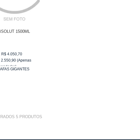
BSOLUT 1500ML
:
R$
4.050,70
$
2.550,90
(Apenas
vendedor)
AFAS GIGANTES
e
R$ 255,09
TRADOS
5
PRODUTOS