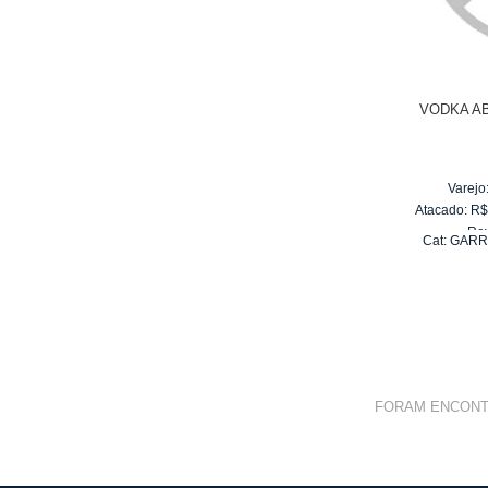
VODKA A
Varejo
Atacado:
R
Re
Cat:
GARR
10
x
d
FORAM ENCON