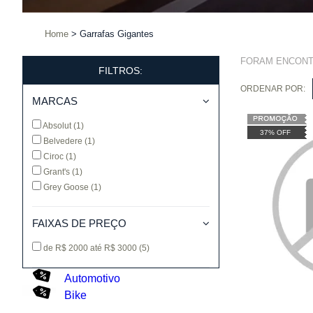
Home
Garrafas Gigantes
FORAM ENCON
FILTROS:
ORDENAR POR:
MARCAS
Absolut
(1)
37% OFF
Belvedere
(1)
Ciroc
(1)
Grant's
(1)
Grey Goose
(1)
FAIXAS DE PREÇO
de R$ 2000 até R$ 3000
(5)
Automotivo
Bike