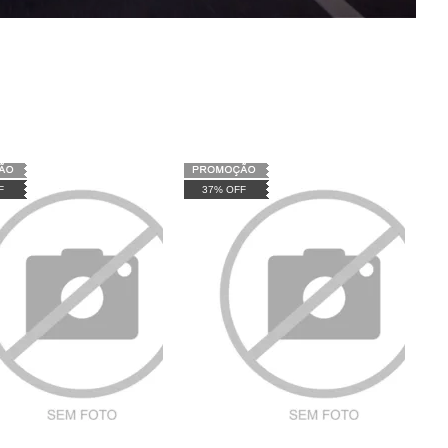
F
37% OFF