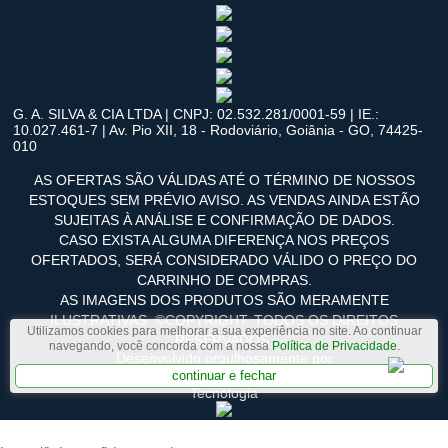
G. A. SILVA & CIA LTDA | CNPJ: 02.532.281/0001-59 | IE.:
10.027.461-7 | Av. Pio XII, 18 - Rodoviário, Goiânia - GO, 74425-
010
AS OFERTAS SÃO VÁLIDAS ATÉ O TÉRMINO DE NOSSOS
ESTOQUES SEM PRÉVIO AVISO. AS VENDAS AINDA ESTÃO
SUJEITAS À ANÁLISE E CONFIRMAÇÃO DE DADOS.
CASO EXISTA ALGUMA DIFERENÇA NOS PREÇOS
OFERTADOS, SERÁ CONSIDERADO VÁLIDO O PREÇO DO
CARRINHO DE COMPRAS.
AS IMAGENS DOS PRODUTOS SÃO MERAMENTE
ILUSTRATIVAS. ©COPYRIGHT. TODOS OS DIREITOS
Utilizamos cookies para melhorar a sua experiência no site. Ao continuar
RESERVADOS.
navegando, você concorda com a nossa
Política de Privacidade
.
Desenvolvido orgulhosamente por
continuar e fechar
Tecnologia