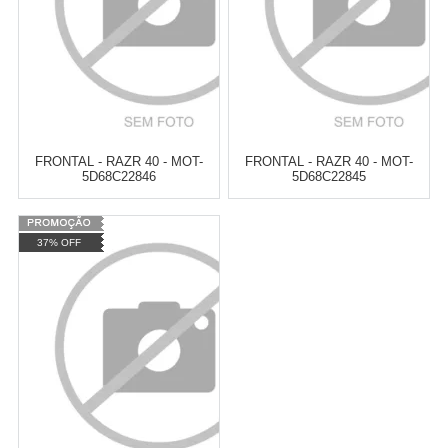
FRONTAL - RAZR 40 - MOT-
FRONTAL - RAZR 40 - MOT-
5D68C22846
5D68C22845
Varejo:
R$
4.050,70
Varejo:
R$
4.050,70
37% OFF
Atacado:
R$
2.550,90
(Apenas
Atacado:
R$
2.550,90
(Apenas
Revendedor)
Revendedor)
Cat:
RAZR 40
Cat:
RAZR 40
10
x
de
R$ 255,09
10
x
de
R$ 255,09
COMPRAR
COMPRAR