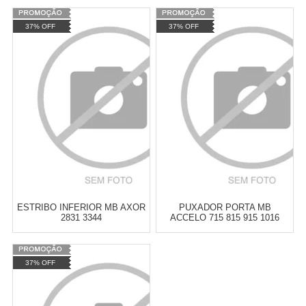
Varejo:
R$
4.050,70
Varejo:
R$
4.050,70
37% OFF
37% OFF
Atacado:
R$
2.550,90
(Apenas
Atacado:
R$
2.550,90
(Apenas
Revendedor)
Revendedor)
Cat:
CABINE/ACABAMENTOS
Cat:
CABINE/ACABAMENTOS
10
x
de
R$ 255,09
10
x
de
R$ 255,09
COMPRAR
COMPRAR
ESTRIBO INFERIOR MB AXOR
PUXADOR PORTA MB
2831 3344
ACCELO 715 815 915 1016
TRAÇADO/CANAVIEIRO
Varejo:
R$
4.050,70
Varejo:
R$
4.050,70
37% OFF
Atacado:
R$
2.550,90
(Apenas
Atacado:
R$
2.550,90
(Apenas
Revendedor)
Revendedor)
Cat:
CABINE/ACABAMENTOS
Cat:
CABINE/ACABAMENTOS
10
x
de
R$ 255,09
10
x
de
R$ 255,09