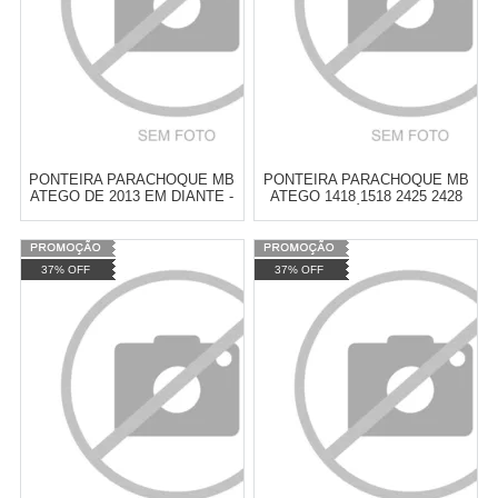
PONTEIRA PARACHOQUE MB
PONTEIRA PARACHOQUE MB
ATEGO DE 2013 EM DIANTE -
ATEGO 1418 1518 2425 2428
COM ABERTURA PARA MILHA
ATÉ 2009
Varejo:
R$
4.050,70
Varejo:
R$
4.050,70
37% OFF
37% OFF
Atacado:
R$
2.550,90
(Apenas
Atacado:
R$
2.550,90
(Apenas
Revendedor)
Revendedor)
Cat:
CABINE/ACABAMENTOS
Cat:
CABINE/ACABAMENTOS
10
x
de
R$ 255,09
10
x
de
R$ 255,09
COMPRAR
COMPRAR