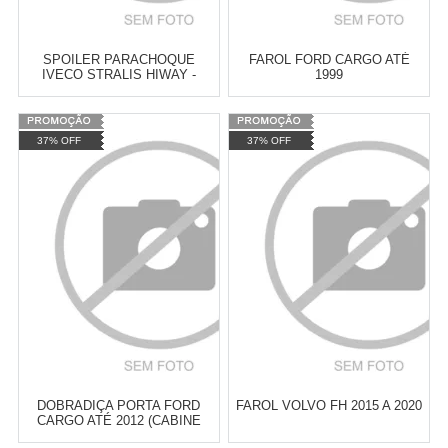
SPOILER PARACHOQUE
FAROL FORD CARGO ATÉ
IVECO STRALIS HIWAY -
1999
PONTEIRA
Varejo:
R$
4.050,70
Varejo:
R$
4.050,70
37% OFF
37% OFF
Atacado:
R$
2.550,90
(Apenas
Atacado:
R$
2.550,90
(Apenas
Revendedor)
Revendedor)
Cat:
CABINE/ACABAMENTOS
Cat:
CABINE/ACABAMENTOS
10
x
de
R$ 255,09
10
x
de
R$ 255,09
COMPRAR
COMPRAR
DOBRADIÇA PORTA FORD
FAROL VOLVO FH 2015 A 2020
CARGO ATÉ 2012 (CABINE
ANTIGA) - SUPERIOR