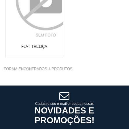
FLAT TRELIÇA
Varejo:
R$
4.050,70
FORAM ENCONTRADOS
1
PRODUTOS
Atacado:
R$
2.550,90
(Apenas
Revendedor)
Cat:
AMARRAÇÃO
10
x
de
R$ 255,09
COMPRAR
Cadastre seu e-mail e receba nossas
NOVIDADES E
PROMOÇÕES!