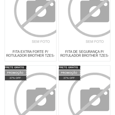
COMPRAR
COMPRAR
FITA EXTRA FORTE P/
FITA DE SEGURANÇA P/
ROTULADOR BROTHER TZES-
ROTULADOR BROTHER TZES-
151 PRETO SOBRE
E4 18MM
TRANSPARENTE 24MM
Varejo:
R$
4.050,70
Varejo:
R$
4.050,70
Atacado:
R$
2.550,90
(Apenas
Atacado:
R$
2.550,90
(Apenas
37% OFF
37% OFF
Revendedor)
Revendedor)
Cat:
FITAS LAMINADAS DOBRO
Cat:
FITAS LAMINADAS DOBRO
10
x
de
R$ 255,09
10
x
de
R$ 255,09
DE COLA ( LINHA TZES )
DE COLA ( LINHA TZES )
COMPRAR
COMPRAR