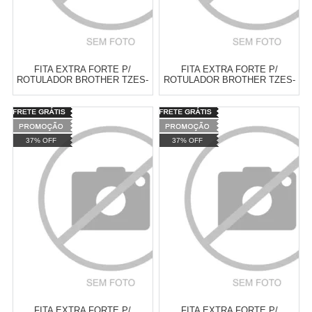
FITA EXTRA FORTE P/
FITA EXTRA FORTE P/
ROTULADOR BROTHER TZES-
ROTULADOR BROTHER TZES-
961 PRETO SOBRE
251 PRETO SOBRE BRANCA
PRATEADA 36MM
24MM
Varejo:
R$
4.050,70
Varejo:
R$
4.050,70
Atacado:
R$
2.550,90
(Apenas
Atacado:
R$
2.550,90
(Apenas
37% OFF
37% OFF
Revendedor)
Revendedor)
Cat:
FITAS LAMINADAS DOBRO
Cat:
FITAS LAMINADAS DOBRO
10
x
de
R$ 255,09
10
x
de
R$ 255,09
DE COLA ( LINHA TZES )
DE COLA ( LINHA TZES )
COMPRAR
COMPRAR
FITA EXTRA FORTE P/
FITA EXTRA FORTE P/