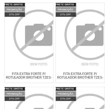
TRANSPARENTE 24MM
TRANSPARENTE 12MM
Varejo:
R$
4.050,70
Varejo:
R$
4.050,70
Atacado:
R$
2.550,90
(Apenas
Atacado:
R$
2.550,90
(Apenas
37% OFF
37% OFF
Revendedor)
Revendedor)
Cat:
FITAS LAMINADAS DOBRO
Cat:
FITAS LAMINADAS DOBRO
10
x
de
R$ 255,09
10
x
de
R$ 255,09
DE COLA ( LINHA TZES )
DE COLA ( LINHA TZES )
COMPRAR
COMPRAR
FITA EXTRA FORTE P/
FITA EXTRA FORTE P/
ROTULADOR BROTHER TZES-
ROTULADOR BROTHER TZES-
631 PRETO SOBRE AMARELO
661 PRETO SOBRE AMARELO
12MM
36MM
Varejo:
R$
4.050,70
Varejo:
R$
4.050,70
Atacado:
R$
2.550,90
(Apenas
Atacado:
R$
2.550,90
(Apenas
37% OFF
37% OFF
Revendedor)
Revendedor)
Cat:
FITAS LAMINADAS DOBRO
Cat:
FITAS LAMINADAS DOBRO
10
x
de
R$ 255,09
10
x
de
R$ 255,09
DE COLA ( LINHA TZES )
DE COLA ( LINHA TZES )