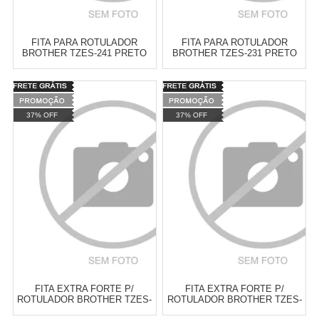
FITA PARA ROTULADOR
FITA PARA ROTULADOR
BROTHER TZES-241 PRETO
BROTHER TZES-231 PRETO
SOBRE BRANCA 18MM
SOBRE BRANCA 12MM
Varejo:
R$
4.050,70
Varejo:
R$
4.050,70
Atacado:
R$
2.550,90
(Apenas
Atacado:
R$
2.550,90
(Apenas
37% OFF
37% OFF
Revendedor)
Revendedor)
Cat:
FITAS LAMINADAS DOBRO
Cat:
FITAS LAMINADAS DOBRO
10
x
de
R$ 255,09
10
x
de
R$ 255,09
DE COLA ( LINHA TZES )
DE COLA ( LINHA TZES )
COMPRAR
COMPRAR
FITA EXTRA FORTE P/
FITA EXTRA FORTE P/
ROTULADOR BROTHER TZES-
ROTULADOR BROTHER TZES-
151 PRETO SOBRE
135 BRANCO SOBRE