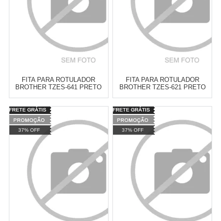
FITA PARA ROTULADOR
FITA PARA ROTULADOR
BROTHER TZES-641 PRETO
BROTHER TZES-621 PRETO
SOBRE AMARELO 18MM
SOBRE AMARELO 9MM
Varejo:
R$
4.050,70
Varejo:
R$
4.050,70
Atacado:
R$
2.550,90
(Apenas
Atacado:
R$
2.550,90
(Apenas
37% OFF
37% OFF
Revendedor)
Revendedor)
Cat:
FITAS LAMINADAS DOBRO
Cat:
FITAS LAMINADAS DOBRO
10
x
de
R$ 255,09
10
x
de
R$ 255,09
DE COLA ( LINHA TZES )
DE COLA ( LINHA TZES )
COMPRAR
COMPRAR