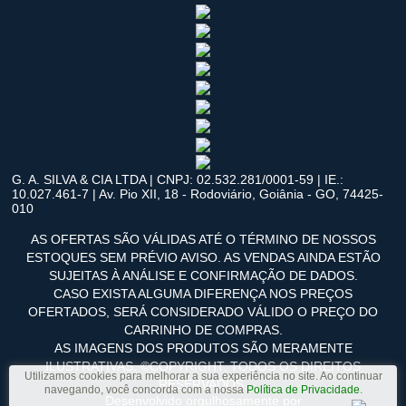
G. A. SILVA & CIA LTDA | CNPJ: 02.532.281/0001-59 | IE.:
10.027.461-7 | Av. Pio XII, 18 - Rodoviário, Goiânia - GO, 74425-
010
AS OFERTAS SÃO VÁLIDAS ATÉ O TÉRMINO DE NOSSOS
ESTOQUES SEM PRÉVIO AVISO. AS VENDAS AINDA ESTÃO
SUJEITAS À ANÁLISE E CONFIRMAÇÃO DE DADOS.
CASO EXISTA ALGUMA DIFERENÇA NOS PREÇOS
OFERTADOS, SERÁ CONSIDERADO VÁLIDO O PREÇO DO
CARRINHO DE COMPRAS.
AS IMAGENS DOS PRODUTOS SÃO MERAMENTE
ILUSTRATIVAS. ©COPYRIGHT. TODOS OS DIREITOS
Utilizamos cookies para melhorar a sua experiência no site. Ao continuar
RESERVADOS.
navegando, você concorda com a nossa
Política de Privacidade
.
Desenvolvido orgulhosamente por