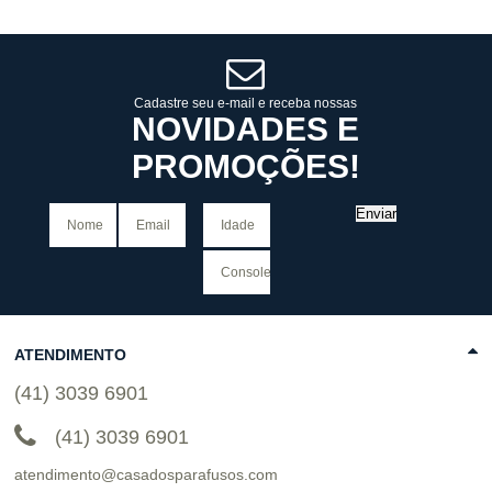
Revendedor)
Cat:
FITAS LAMINADAS DOBRO
10
x
de
R$ 255,09
DE COLA ( LINHA TZES )
COMPRAR
Cadastre seu e-mail e receba nossas
NOVIDADES E
PROMOÇÕES!
Enviar
ATENDIMENTO
(41) 3039 6901
(41) 3039 6901
atendimento@casadosparafusos.com