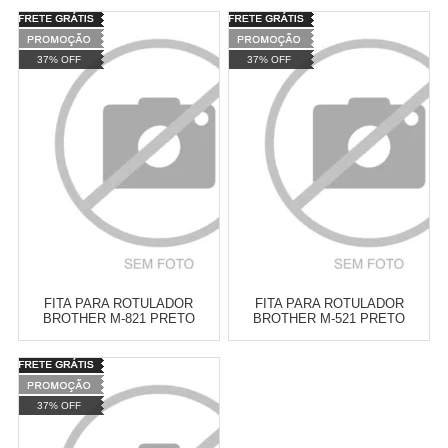
12MM
Varejo:
R$
4.050,70
Varejo:
R$
4.050,70
Atacado:
R$
2.550,90
(Apenas
Atacado:
R$
2.550,90
(Apenas
37% OFF
37% OFF
Revendedor)
Revendedor)
Cat:
FITAS DOMESTICAS ( LINHA
Cat:
FITAS DOMESTICAS ( LINHA
10
x
de
R$ 255,09
10
x
de
R$ 255,09
M )
M )
COMPRAR
COMPRAR
FITA PARA ROTULADOR
FITA PARA ROTULADOR
BROTHER M-821 PRETO
BROTHER M-521 PRETO
SOBRE DOURADO 9MM
SOBRE AZUL 09MM
Varejo:
R$
4.050,70
Varejo:
R$
4.050,70
Atacado:
R$
2.550,90
(Apenas
Atacado:
R$
2.550,90
(Apenas
37% OFF
Revendedor)
Revendedor)
Cat:
FITAS DOMESTICAS ( LINHA
Cat:
FITAS DOMESTICAS ( LINHA
10
x
de
R$ 255,09
10
x
de
R$ 255,09
M )
M )