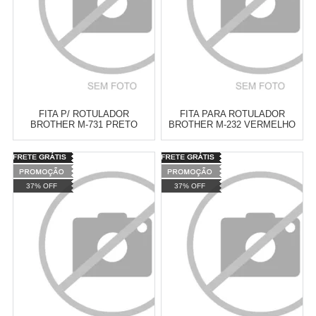
FITA P/ ROTULADOR
FITA PARA ROTULADOR
BROTHER M-731 PRETO
BROTHER M-232 VERMELHO
SOBRE VERDE 12MM
SOBRE BRANCO 12MM
Varejo:
R$
4.050,70
Varejo:
R$
4.050,70
Atacado:
R$
2.550,90
(Apenas
Atacado:
R$
2.550,90
(Apenas
37% OFF
37% OFF
Revendedor)
Revendedor)
Cat:
FITAS DOMESTICAS ( LINHA
Cat:
FITAS DOMESTICAS ( LINHA
10
x
de
R$ 255,09
10
x
de
R$ 255,09
M )
M )
COMPRAR
COMPRAR