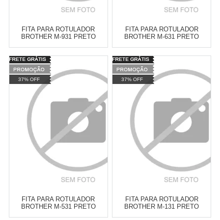
FITA PARA ROTULADOR
FITA PARA ROTULADOR
BROTHER M-931 PRETO
BROTHER M-631 PRETO
SOBRE PRATEADO 12MM
SOBRE AMARELO 12MM
Varejo:
R$
4.050,70
Varejo:
R$
4.050,70
Atacado:
R$
2.550,90
(Apenas
Atacado:
R$
2.550,90
(Apenas
37% OFF
37% OFF
Revendedor)
Revendedor)
Cat:
FITAS DOMESTICAS ( LINHA
Cat:
FITAS DOMESTICAS ( LINHA
10
x
de
R$ 255,09
10
x
de
R$ 255,09
M )
M )
COMPRAR
COMPRAR
FITA PARA ROTULADOR
FITA PARA ROTULADOR
BROTHER M-531 PRETO
BROTHER M-131 PRETO
SOBRE AZUL 12MM
SOBRE TRANSPARENTE