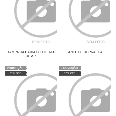
COMPRAR
COMPRAR
TAMPA DA CAIXA DO FILTRO
ANEL DE BORRACHA
DE AR
Varejo:
R$
4.050,70
Varejo:
R$
4.050,70
37% OFF
37% OFF
Atacado:
R$
2.550,90
(Apenas
Atacado:
R$
2.550,90
(Apenas
Revendedor)
Revendedor)
Cat:
FACTOR 150
Cat:
XTZ LANDER 250
10
x
de
R$ 255,09
10
x
de
R$ 255,09
COMPRAR
COMPRAR