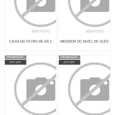
CAIXA DO FILTRO DE AR 1
MEDIDOR DO NIVEL DE OLEO
Varejo:
R$
4.050,70
Varejo:
R$
4.050,70
37% OFF
37% OFF
Atacado:
R$
2.550,90
(Apenas
Atacado:
R$
2.550,90
(Apenas
Revendedor)
Revendedor)
Cat:
FACTOR 150
Cat:
XT 660
10
x
de
R$ 255,09
10
x
de
R$ 255,09
COMPRAR
COMPRAR