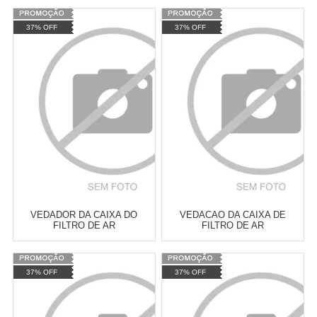
Varejo:
R$
4.050,70
Varejo:
R$
4.050,70
37% OFF
37% OFF
Atacado:
R$
2.550,90
(Apenas
Atacado:
R$
2.550,90
(Apenas
Revendedor)
Revendedor)
Cat:
XTZ CROSSER
Cat:
STAR DRAG 650
10
x
de
R$ 255,09
10
x
de
R$ 255,09
COMPRAR
COMPRAR
VEDADOR DA CAIXA DO
VEDACAO DA CAIXA DE
FILTRO DE AR
FILTRO DE AR
Varejo:
R$
4.050,70
Varejo:
R$
4.050,70
37% OFF
37% OFF
Atacado:
R$
2.550,90
(Apenas
Atacado:
R$
2.550,90
(Apenas
Revendedor)
Revendedor)
Cat:
FAZER 250
Cat:
FACTOR 150
10
x
de
R$ 255,09
10
x
de
R$ 255,09