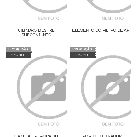
CILINDRO MESTRE
ELEMENTO DO FILTRO DE AR
SUBCONJUNTO
Varejo:
R$
4.050,70
Varejo:
R$
4.050,70
37% OFF
37% OFF
Atacado:
R$
2.550,90
(Apenas
Atacado:
R$
2.550,90
(Apenas
Revendedor)
Revendedor)
Cat:
MT-03
Cat:
SUPER TERENERE
10
x
de
R$ 255,09
10
x
de
R$ 255,09
COMPRAR
COMPRAR
GAXETA DA TAMPA DO
CAIXA DO FILTRADOR