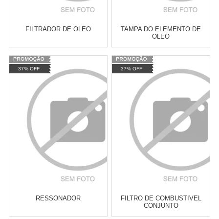
FILTRADOR DE OLEO
TAMPA DO ELEMENTO DE
OLEO
Varejo:
R$
4.050,70
Varejo:
R$
4.050,70
37% OFF
37% OFF
Atacado:
R$
2.550,90
(Apenas
Atacado:
R$
2.550,90
(Apenas
Revendedor)
Revendedor)
Cat:
NMAX 160
Cat:
XTZ LANDER 250
10
x
de
R$ 255,09
10
x
de
R$ 255,09
COMPRAR
COMPRAR
RESSONADOR
FILTRO DE COMBUSTIVEL
CONJUNTO