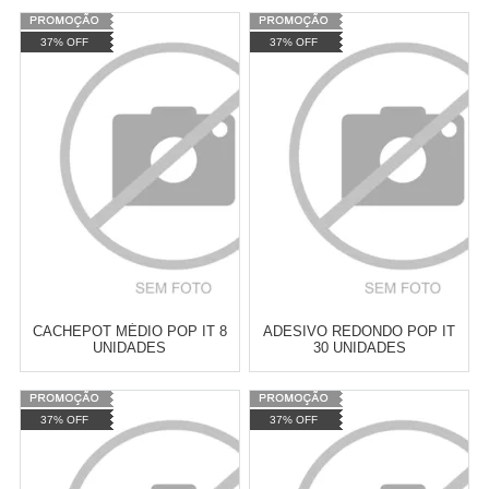
Varejo:
R$
4.050,70
Varejo:
R$
4.050,70
37% OFF
37% OFF
Atacado:
R$
2.550,90
(Apenas
Atacado:
R$
2.550,90
(Apenas
Revendedor)
Revendedor)
Cat:
POP IT
Cat:
POP IT
10
x
de
R$ 255,09
10
x
de
R$ 255,09
COMPRAR
COMPRAR
CACHEPOT MÉDIO POP IT 8
ADESIVO REDONDO POP IT
UNIDADES
30 UNIDADES
Varejo:
R$
4.050,70
Varejo:
R$
4.050,70
37% OFF
37% OFF
Atacado:
R$
2.550,90
(Apenas
Atacado:
R$
2.550,90
(Apenas
Revendedor)
Revendedor)
Cat:
POP IT
Cat:
POP IT
10
x
de
R$ 255,09
10
x
de
R$ 255,09