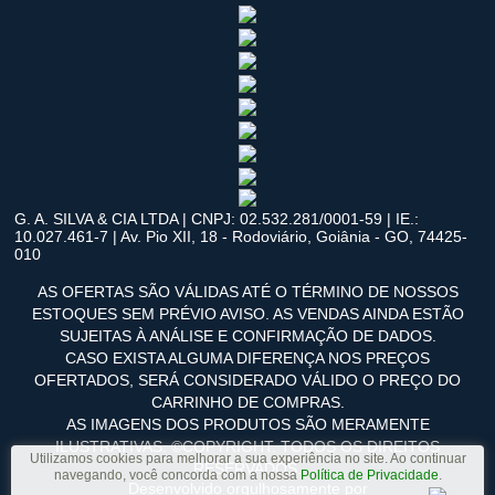
G. A. SILVA & CIA LTDA | CNPJ: 02.532.281/0001-59 | IE.:
10.027.461-7 | Av. Pio XII, 18 - Rodoviário, Goiânia - GO, 74425-
010
AS OFERTAS SÃO VÁLIDAS ATÉ O TÉRMINO DE NOSSOS
ESTOQUES SEM PRÉVIO AVISO. AS VENDAS AINDA ESTÃO
SUJEITAS À ANÁLISE E CONFIRMAÇÃO DE DADOS.
CASO EXISTA ALGUMA DIFERENÇA NOS PREÇOS
OFERTADOS, SERÁ CONSIDERADO VÁLIDO O PREÇO DO
CARRINHO DE COMPRAS.
AS IMAGENS DOS PRODUTOS SÃO MERAMENTE
ILUSTRATIVAS. ©COPYRIGHT. TODOS OS DIREITOS
Utilizamos cookies para melhorar a sua experiência no site. Ao continuar
RESERVADOS.
navegando, você concorda com a nossa
Política de Privacidade
.
Desenvolvido orgulhosamente por