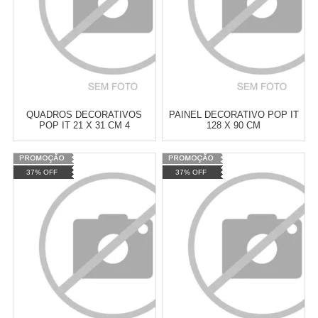
QUADROS DECORATIVOS
PAINEL DECORATIVO POP IT
POP IT 21 X 31 CM 4
128 X 90 CM
UNIDADES
Varejo:
R$
4.050,70
Varejo:
R$
4.050,70
37% OFF
37% OFF
Atacado:
R$
2.550,90
(Apenas
Atacado:
R$
2.550,90
(Apenas
Revendedor)
Revendedor)
Cat:
POP IT
Cat:
POP IT
10
x
de
R$ 255,09
10
x
de
R$ 255,09
COMPRAR
COMPRAR