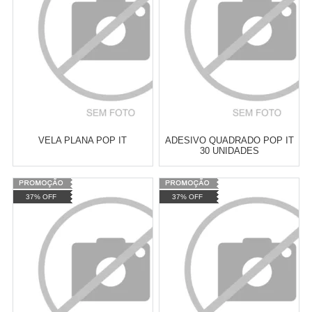
COMPRAR
COMPRAR
VELA PLANA POP IT
ADESIVO QUADRADO POP IT
30 UNIDADES
Varejo:
R$
4.050,70
Varejo:
R$
4.050,70
37% OFF
37% OFF
Atacado:
R$
2.550,90
(Apenas
Atacado:
R$
2.550,90
(Apenas
Revendedor)
Revendedor)
Cat:
POP IT
Cat:
POP IT
10
x
de
R$ 255,09
10
x
de
R$ 255,09
COMPRAR
COMPRAR