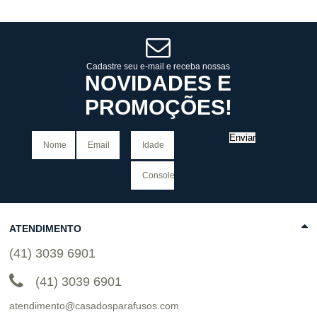
Revendedor)
Revendedor)
Cat:
POP IT
Cat:
POP IT
10
x
de
R$ 255,09
10
x
de
R$ 255,09
COMPRAR
COMPRAR
Cadastre seu e-mail e receba nossas
NOVIDADES E
PROMOÇÕES!
Enviar
ATENDIMENTO
(41) 3039 6901
(41) 3039 6901
atendimento@casadosparafusos.com