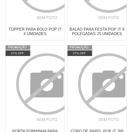
TOPPER PARA BOLO POP IT
BALÃO PARA FESTA POP IT 9
4 UNIDADES
POLEGADAS 25 UNIDADES
Varejo:
R$
4.050,70
Varejo:
R$
4.050,70
37% OFF
37% OFF
Atacado:
R$
2.550,90
(Apenas
Atacado:
R$
2.550,90
(Apenas
Revendedor)
Revendedor)
Cat:
POP IT
Cat:
POP IT
10
x
de
R$ 255,09
10
x
de
R$ 255,09
COMPRAR
COMPRAR
PORTA FORMINHA PARA
COPO DE PAPEL POP IT 200