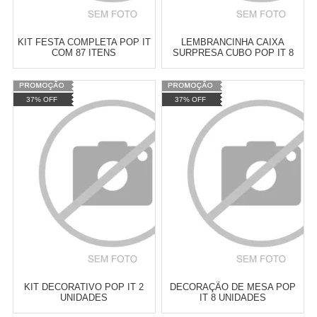
KIT FESTA COMPLETA POP IT
LEMBRANCINHA CAIXA
COM 87 ITENS
SURPRESA CUBO POP IT 8
UNIDADES
Varejo:
R$
4.050,70
Varejo:
R$
4.050,70
37% OFF
37% OFF
Atacado:
R$
2.550,90
(Apenas
Atacado:
R$
2.550,90
(Apenas
Revendedor)
Revendedor)
Cat:
POP IT
Cat:
POP IT
10
x
de
R$ 255,09
10
x
de
R$ 255,09
COMPRAR
COMPRAR
KIT DECORATIVO POP IT 2
DECORAÇÃO DE MESA POP
UNIDADES
IT 8 UNIDADES