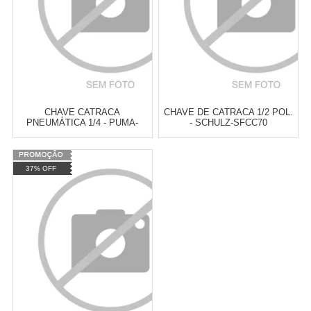
CHAVE CATRACA
CHAVE DE CATRACA 1/2 POL.
PNEUMÁTICA 1/4 - PUMA-
- SCHULZ-SFCC70
AT5051
Varejo:
R$
4.050,70
Varejo:
R$
4.050,70
37% OFF
Atacado:
R$
2.550,90
(Apenas
Atacado:
R$
2.550,90
(Apenas
Revendedor)
Revendedor)
Cat:
CHAVE DE CATRACA
Cat:
CHAVE DE CATRACA
10
x
de
R$ 255,09
10
x
de
R$ 255,09
COMPRAR
COMPRAR