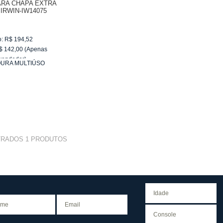
ARA CHAPA EXTRA
 IRWIN-IW14075
o:
R$
194,52
$
142,00
(Apenas
vendedor)
URA MULTIÚSO
e
R$ 23,67
TRADOS
1
PRODUTOS