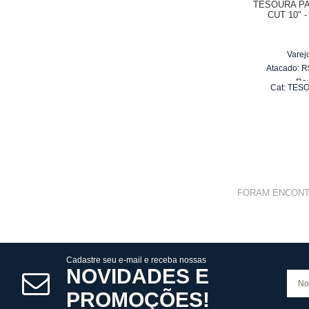
TESOURA P
CUT 10" -
Varej
Atacado:
R
Re
Cat:
TESO
6
x
d
FORAM ENCON
Cadastre seu e-mail e receba nossas
NOVIDADES E
PROMOÇÕES!