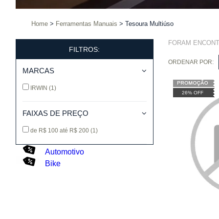
Home
Ferramentas Manuais
Tesoura Multiúso
FORAM ENCON
FILTROS:
ORDENAR POR:
MARCAS
IRWIN
(1)
26% OFF
FAIXAS DE PREÇO
de R$ 100 até R$ 200
(1)
Automotivo
Bike