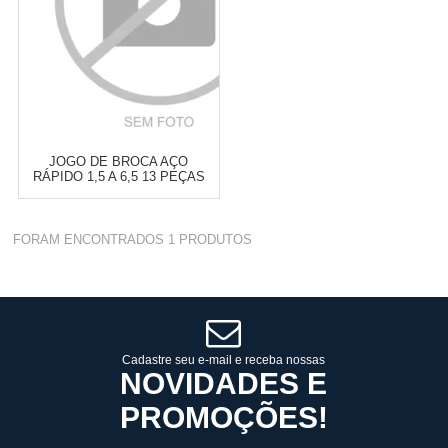
JOGO DE BROCA AÇO
RÁPIDO 1,5 A 6,5 13 PEÇAS
A114 - DORMER-A29013BR
Varejo:
R$
4.050,70
FORAM ENCONTRADOS
1
PRODUTOS
Atacado:
R$
2.550,90
(Apenas
Revendedor)
Cat:
JOGO DE BROCAS
10
x
de
R$ 255,09
COMPRAR
Cadastre seu e-mail e receba nossas
NOVIDADES E
PROMOÇÕES!