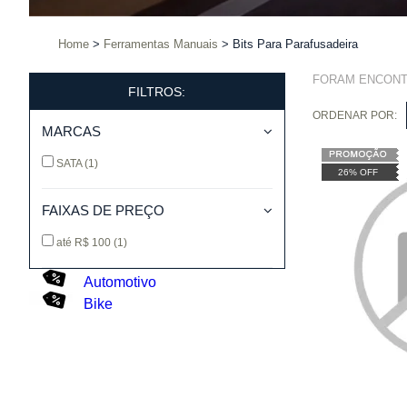
Home
Ferramentas Manuais
Bits Para Parafusadeira
FORAM ENCON
FILTROS:
ORDENAR POR:
MARCAS
SATA
(1)
26% OFF
FAIXAS DE PREÇO
até R$ 100
(1)
Automotivo
Bike