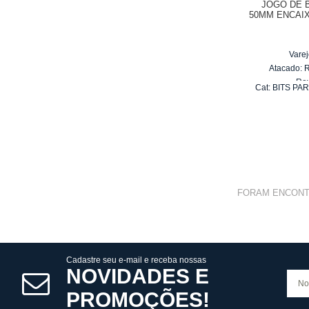
JOGO DE B
50MM ENCAIX
COM 5 PEÇA
Varej
Atacado:
Re
Cat:
BITS PA
2
x
FORAM ENCON
Cadastre seu e-mail e receba nossas
NOVIDADES E
PROMOÇÕES!