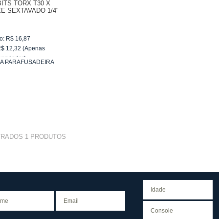
ITS TORX T30 X
E SEXTAVADO 1/4"
S - SATA-ST59337
o:
R$
16,87
R$
12,32
(Apenas
vendedor)
RA PARAFUSADEIRA
de
R$ 6,16
TRADOS
1
PRODUTOS