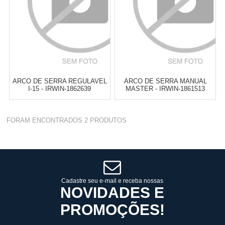
ARCO DE SERRA REGULAVEL
ARCO DE SERRA MANUAL
I-15 - IRWIN-1862639
MASTER - IRWIN-1861513
Varejo:
R$
150,64
Varejo:
R$
210,04
FORAM ENCONTRADOS
2
PRODUTOS
Atacado:
R$
109,97
(Apenas
Atacado:
R$
153,33
(Apenas
Revendedor)
Revendedor)
Cat:
ARCO DE SERRA
Cat:
ARCO DE SERRA
6
x
de
R$ 18,33
6
x
de
R$ 25,56
COMPRAR
COMPRAR
Cadastre seu e-mail e receba nossas
NOVIDADES E
PROMOÇÕES!