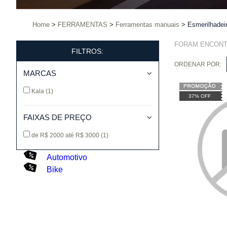
Home
FERRAMENTAS
Ferramentas manuais
Esmerilhadeir
FORAM ENCON
FILTROS:
ORDENAR POR:
MARCAS
Kala
(1)
37% OFF
FAIXAS DE PREÇO
de R$ 2000 até R$ 3000
(1)
Automotivo
Bike