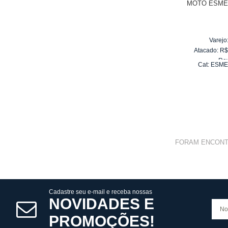
MOTO ESMER
Varejo
Atacado:
R
Re
Cat:
ESME
10
x
d
PO
FORAM ENCON
Cadastre seu e-mail e receba nossas
NOVIDADES E
PROMOÇÕES!