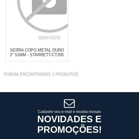
SERRA COPO METAL DURO
2" 51MM - STARRETT-CT200
Varejo:
R$
630,47
FORAM ENCONTRADOS
1
PRODUTOS
Atacado:
R$
460,24
(Apenas
Revendedor)
Cat:
SERRA COPO
6
x
de
R$ 76,71
COMPRAR
Cadastre seu e-mail e receba nossas
NOVIDADES E
PROMOÇÕES!