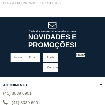
Produto Indisponível
FORAM ENCONTRADOS
23
PRODUTOS
Cadastre seu e-mail e receba nossas
NOVIDADES E
PROMOÇÕES!
Enviar
ATENDIMENTO
(41) 3039 6901
(41) 3039 6901