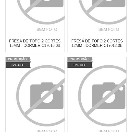
FRESA DE TOPO 2 CORTES
FRESA DE TOPO 2 CORTES
15MM - DORMER-C17015.0B
12MM - DORMER-C17012.0B
Varejo:
R$
4.050,70
Varejo:
R$
4.050,70
37% OFF
37% OFF
Atacado:
R$
2.550,90
(Apenas
Atacado:
R$
2.550,90
(Apenas
Revendedor)
Revendedor)
Cat:
FRESAS
Cat:
FRESAS
10
x
de
R$ 255,09
10
x
de
R$ 255,09
COMPRAR
COMPRAR