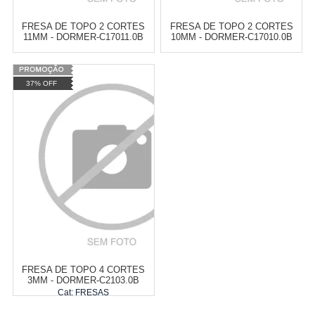
FRESA DE TOPO 2 CORTES
FRESA DE TOPO 2 CORTES
11MM - DORMER-C17011.0B
10MM - DORMER-C17010.0B
Varejo:
R$
4.050,70
Varejo:
R$
4.050,70
37% OFF
Atacado:
R$
2.550,90
(Apenas
Atacado:
R$
2.550,90
(Apenas
Revendedor)
Revendedor)
Cat:
FRESAS
Cat:
FRESAS
10
x
de
R$ 255,09
10
x
de
R$ 255,09
COMPRAR
COMPRAR
FRESA DE TOPO 4 CORTES
3MM - DORMER-C2103.0B
Cat:
FRESAS
Fab: