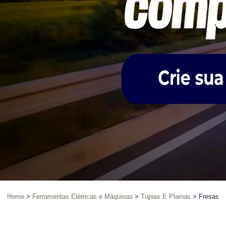
Home
Ferramentas Elétricas e Máquinas
Tupias E Plainas
Fresas