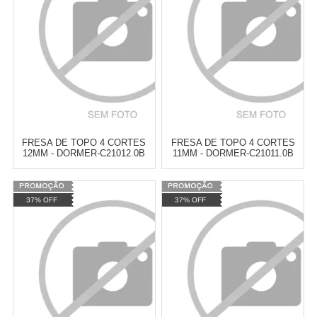
COMPRAR
COMPRAR
FRESA DE TOPO 4 CORTES
FRESA DE TOPO 4 CORTES
12MM - DORMER-C21012.0B
11MM - DORMER-C21011.0B
Varejo:
R$
4.050,70
Varejo:
R$
4.050,70
37% OFF
37% OFF
Atacado:
R$
2.550,90
(Apenas
Atacado:
R$
2.550,90
(Apenas
Revendedor)
Revendedor)
Cat:
FRESAS
Cat:
FRESAS
10
x
de
R$ 255,09
10
x
de
R$ 255,09
COMPRAR
COMPRAR