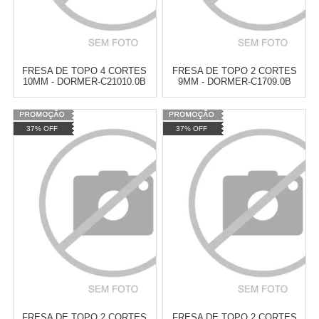
FRESA DE TOPO 4 CORTES
FRESA DE TOPO 2 CORTES
10MM - DORMER-C21010.0B
9MM - DORMER-C1709.0B
Varejo:
R$
4.050,70
Varejo:
R$
4.050,70
37% OFF
37% OFF
Atacado:
R$
2.550,90
(Apenas
Atacado:
R$
2.550,90
(Apenas
Revendedor)
Revendedor)
Cat:
FRESAS
Cat:
FRESAS
10
x
de
R$ 255,09
10
x
de
R$ 255,09
COMPRAR
COMPRAR
FRESA DE TOPO 2 CORTES
FRESA DE TOPO 2 CORTES