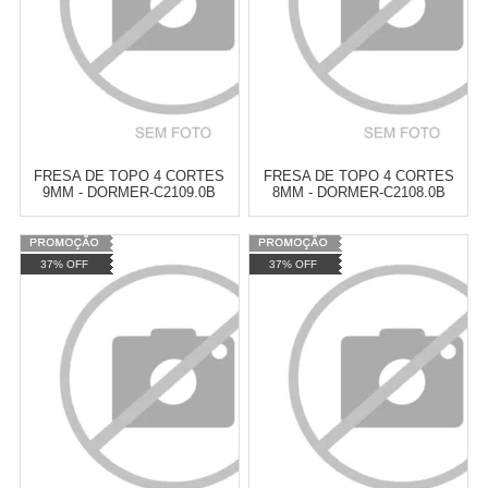
FRESA DE TOPO 4 CORTES
FRESA DE TOPO 4 CORTES
9MM - DORMER-C2109.0B
8MM - DORMER-C2108.0B
Varejo:
R$
4.050,70
Varejo:
R$
4.050,70
37% OFF
37% OFF
Atacado:
R$
2.550,90
(Apenas
Atacado:
R$
2.550,90
(Apenas
Revendedor)
Revendedor)
Cat:
FRESAS
Cat:
FRESAS
10
x
de
R$ 255,09
10
x
de
R$ 255,09
COMPRAR
COMPRAR