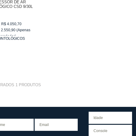
SSOR DE AR
GICO CSD 9/30L
,5HP - SCHULZ-
1503650
:
R$
4.050,70
$
2.550,90
(Apenas
vendedor)
ONTOLÓGICOS
e
R$ 255,09
TRADOS
1
PRODUTOS