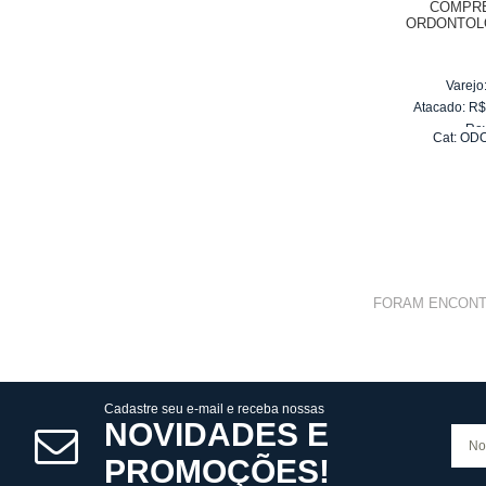
COMPRE
ORDONTOLÓ
50/60HZ 1
9
Varejo
Atacado:
R
Re
Cat:
OD
10
x
d
FORAM ENCON
Cadastre seu e-mail e receba nossas
NOVIDADES E
PROMOÇÕES!