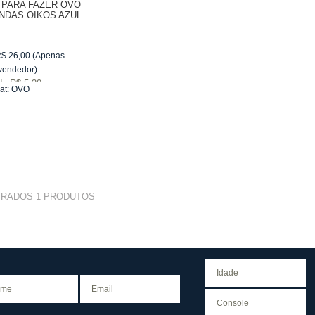
 PARA FAZER OVO
NDAS OIKOS AZUL
R$
26,00
(Apenas
vendedor)
de
R$ 5,20
at:
OVO
TRADOS
1
PRODUTOS