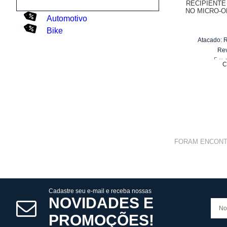
RECIPIENTE
NO MICRO-O
Automotivo
Bike
Atacado:
Re
5
x
C
FORAM ENCON
Cadastre seu e-mail e receba nossas
NOVIDADES E
PROMOÇÕES!