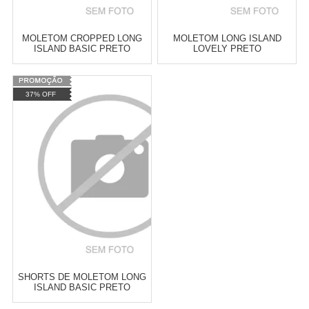
MOLETOM CROPPED LONG
MOLETOM LONG ISLAND
ISLAND BASIC PRETO
LOVELY PRETO
Varejo:
R$
4.050,70
Varejo:
R$
4.050,70
37% OFF
Atacado:
R$
2.550,90
(Apenas
Atacado:
R$
2.550,90
(Apenas
Revendedor)
Revendedor)
Cat:
MOLETONS
Cat:
MOLETONS
10
x
de
R$ 255,09
10
x
de
R$ 255,09
COMPRAR
COMPRAR
SHORTS DE MOLETOM LONG
ISLAND BASIC PRETO