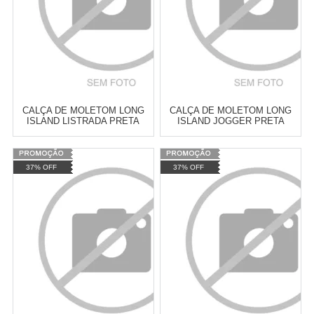
CALÇA DE MOLETOM LONG
CALÇA DE MOLETOM LONG
ISLAND LISTRADA PRETA
ISLAND JOGGER PRETA
Varejo:
R$
4.050,70
Varejo:
R$
4.050,70
37% OFF
37% OFF
Atacado:
R$
2.550,90
(Apenas
Atacado:
R$
2.550,90
(Apenas
Revendedor)
Revendedor)
Cat:
CALÇAS
Cat:
CALÇAS
10
x
de
R$ 255,09
10
x
de
R$ 255,09
COMPRAR
COMPRAR