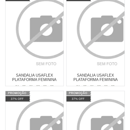
SANDÁLIA USAFLEX
SANDÁLIA USAFLEX
PLATAFORMA FEMININA
PLATAFORMA FEMININA
34
35
36
37
38
39
34
35
36
37
38
39
Varejo:
R$
4.050,70
Varejo:
R$
4.050,70
37% OFF
37% OFF
Atacado:
R$
2.550,90
(Apenas
Atacado:
R$
2.550,90
(Apenas
Revendedor)
Revendedor)
Cat:
CASUAL
Cat:
CASUAL
10
x
de
R$ 255,09
10
x
de
R$ 255,09
COMPRAR
COMPRAR