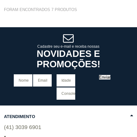
Varejo:
R$
4.050,70
FORAM ENCONTRADOS
7
PRODUTOS
Atacado:
R$
2.550,90
(Apenas
Revendedor)
Cat:
CALÇAS
10
x
de
R$ 255,09
COMPRAR
Cadastre seu e-mail e receba nossas
NOVIDADES E
PROMOÇÕES!
Enviar
ATENDIMENTO
(41) 3039 6901