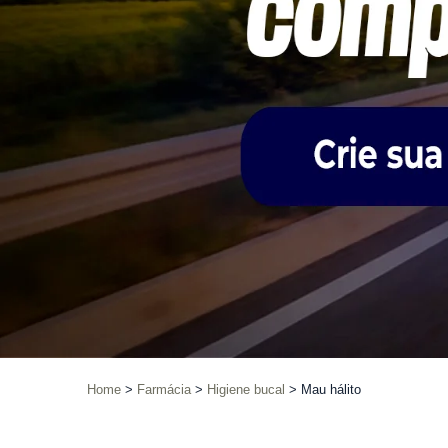
Home
Farmácia
Higiene bucal
Mau hálito