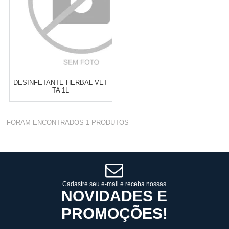
DESINFETANTE HERBAL VET
TA 1L
Varejo:
R$
4.050,70
FORAM ENCONTRADOS
1
PRODUTOS
Atacado:
R$
2.550,90
(Apenas
Revendedor)
Cat:
LIMPEZA DE AMBIENTES
10
x
de
R$ 255,09
COMPRAR
Cadastre seu e-mail e receba nossas
NOVIDADES E
PROMOÇÕES!