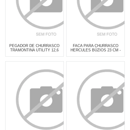
PEGADOR DE CHURRASCO
FACA PARA CHURRASCO
TRAMONTINA UTILITY 12,6
HERCULES BÚZIOS 23 CM -
CM
CADA
Atacado:
R$
19,00
(Apenas
Atacado:
R$
24,00
(Apenas
Revendedor)
Revendedor)
3
x
de
R$ 6,33
4
x
de
R$ 6,00
Cat:
TALHERES DE
Cat:
TALHERES DE
CHURRASCO
CHURRASCO
COMPRAR
COMPRAR