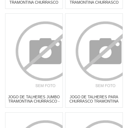
TRAMONTINA CHURRASCO
TRAMONTINA CHURRASCO
POLYWOOD CABO
CABO MADEIRA - 14 PEÇAS
CASTANHO - 12 PEÇAS
Atacado:
R$
189,00
(Apenas
Atacado:
R$
235,00
(Apenas
Revendedor)
Revendedor)
6
x
de
R$ 31,50
6
x
de
R$ 39,17
Cat:
TALHERES DE
Cat:
TALHERES DE
CHURRASCO
CHURRASCO
COMPRAR
COMPRAR
JOGO DE TALHERES JUMBO
JOGO DE TALHERES PARA
TRAMONTINA CHURRASCO -
CHURRASCO TRAMONTINA
12 PEÇAS
POLYWOOD CASTANHO
MODELO 2 - 4 PEÇAS
Atacado:
R$
255,00
(Apenas
Atacado:
R$
289,00
(Apenas
Revendedor)
Revendedor)