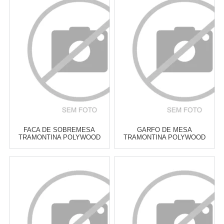
FACA DE SOBREMESA
GARFO DE MESA
TRAMONTINA POLYWOOD
TRAMONTINA POLYWOOD
VERMELHA 18 CM
VERMELHO 19,5 CM
Atacado:
R$
11,00
(Apenas
Atacado:
R$
11,50
(Apenas
Revendedor)
Revendedor)
2
x
de
R$ 5,50
2
x
de
R$ 5,75
Cat:
TALHERES DE
Cat:
TALHERES DE
CHURRASCO
CHURRASCO
COMPRAR
COMPRAR