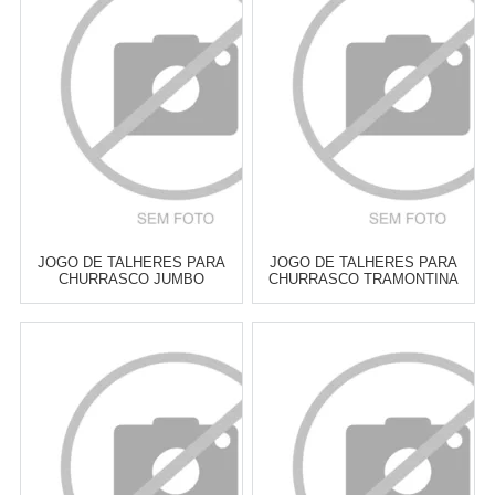
6
x
de
R$ 42,50
6
x
de
R$ 48,17
Cat:
TALHERES DE
Cat:
TALHERES DE
CHURRASCO
CHURRASCO
COMPRAR
COMPRAR
JOGO DE TALHERES PARA
JOGO DE TALHERES PARA
CHURRASCO JUMBO
CHURRASCO TRAMONTINA
TRAMONTINA CABO
POLYWOOD CASTANHO
CASTANHO POLYWOOD - 12
MODELO 3 - 4 PEÇAS
PEÇAS
Atacado:
R$
329,00
(Apenas
Atacado:
R$
329,00
(Apenas
Revendedor)
Revendedor)
6
x
de
R$ 54,83
6
x
de
R$ 54,83
Cat:
TALHERES DE
Cat:
TALHERES DE
CHURRASCO
CHURRASCO
COMPRAR
COMPRAR