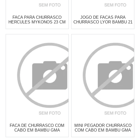
FACA PARA CHURRASCO
JOGO DE FACAS PARA
HERCULES MYKONOS 23 CM
CHURRASCO LYOR BAMBU 21
- CADA
CM - 6 PEÇAS
Atacado:
R$
28,00
(Apenas
Atacado:
R$
32,00
(Apenas
Revendedor)
Revendedor)
5
x
de
R$ 5,60
6
x
de
R$ 5,33
Cat:
TALHERES DE
Cat:
TALHERES DE
CHURRASCO
CHURRASCO
COMPRAR
COMPRAR
FACA DE CHURRASCO COM
MINI PEGADOR CHURRASCO
CABO EM BAMBU GMA
COM CABO EM BAMBU GMA
TALHERES
TALHERES