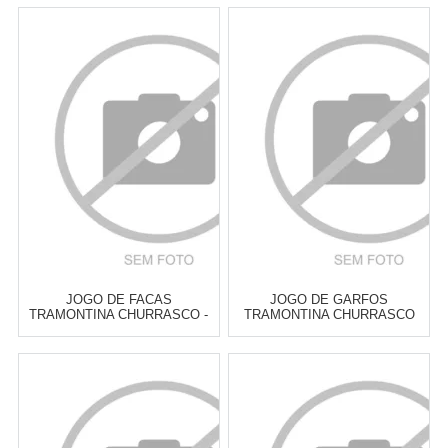
Atacado:
R$
46,00
(Apenas
Atacado:
R$
55,00
(Apenas
Revendedor)
Revendedor)
6
x
de
R$ 7,67
6
x
de
R$ 9,17
Cat:
TALHERES DE
Cat:
TALHERES DE
CHURRASCO
CHURRASCO
COMPRAR
COMPRAR
JOGO DE FACAS
JOGO DE GARFOS
TRAMONTINA CHURRASCO -
TRAMONTINA CHURRASCO
6 PEÇAS
POLYWOOD CABO
CASTANHO - 6 PEÇAS
Atacado:
R$
77,00
(Apenas
Atacado:
R$
79,00
(Apenas
Revendedor)
Revendedor)
6
x
de
R$ 12,83
6
x
de
R$ 13,17
Cat:
TALHERES DE
Cat:
TALHERES DE
CHURRASCO
CHURRASCO