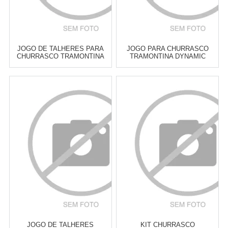
JOGO DE TALHERES PARA
JOGO PARA CHURRASCO
CHURRASCO TRAMONTINA
TRAMONTINA DYNAMIC
POLYWOOD COM CABO
NATURAL - 12 PEÇAS
CASTANHO - 12 PEÇAS
Atacado:
R$
179,00
(Apenas
Atacado:
R$
189,00
(Apenas
Revendedor)
Revendedor)
6
x
de
R$ 29,83
6
x
de
R$ 31,50
Cat:
TALHERES DE
Cat:
TALHERES DE
CHURRASCO
CHURRASCO
COMPRAR
COMPRAR
JOGO DE TALHERES
KIT CHURRASCO