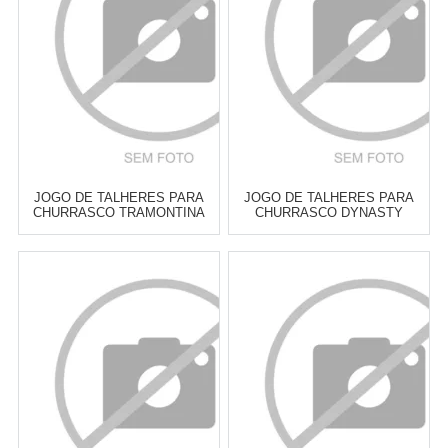
COMPRAR
COMPRAR
JOGO DE TALHERES PARA
JOGO DE TALHERES PARA
CHURRASCO TRAMONTINA
CHURRASCO DYNASTY
CABO MADEIRA NATURAL - 12
KITCHEN - 12 PEÇAS
PEÇAS
Atacado:
R$
130,00
(Apenas
Atacado:
R$
149,00
(Apenas
Revendedor)
Revendedor)
6
x
de
R$ 21,67
6
x
de
R$ 24,83
Cat:
TALHERES DE
Cat:
TALHERES DE
CHURRASCO
CHURRASCO
COMPRAR
COMPRAR