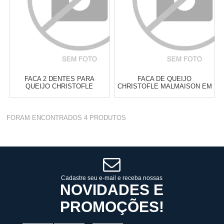
FACA 2 DENTES PARA
FACA DE QUEIJO
QUEIJO CHRISTOFLE
CHRISTOFLE MALMAISON EM
PERLES 21 CM
PRATA
Atacado:
R$
832,00
(Apenas
Atacado:
R$
876,00
(Apenas
FORAM ENCONTRADOS
4
PRODUTOS
Revendedor)
Revendedor)
6
x
de
R$ 138,67
6
x
de
R$ 146,00
Cat:
TÁBUA PARA QUEIJOS,
Cat:
TÁBUA PARA QUEIJOS,
FACAS & ACCESSÓRIOS
FACAS & ACCESSÓRIOS
COMPRAR
COMPRAR
Cadastre seu e-mail e receba nossas
NOVIDADES E
PROMOÇÕES!