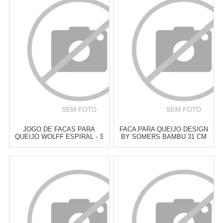
JOGO DE FACAS PARA
FACA PARA QUEIJO DESIGN
QUEIJO WOLFF ESPIRAL - 3
BY SOMERS BAMBU 31 CM
PEÇAS
Atacado:
R$
129,00
(Apenas
Atacado:
R$
229,90
(Apenas
Revendedor)
Revendedor)
6
x
de
R$ 21,50
6
x
de
R$ 38,32
Cat:
TÁBUA PARA QUEIJOS,
Cat:
TÁBUA PARA QUEIJOS,
FACAS & ACCESSÓRIOS
FACAS & ACCESSÓRIOS
COMPRAR
COMPRAR