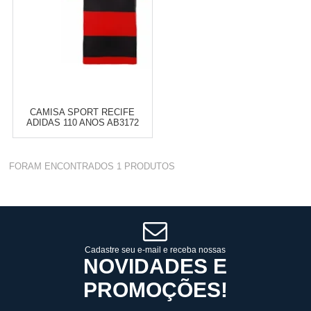
CAMISA SPORT RECIFE
ADIDAS 110 ANOS AB3172
Varejo:
R$
4.050,70
FORAM ENCONTRADOS
1
PRODUTOS
Atacado:
R$
2.550,90
(Apenas
Revendedor)
Cat:
TIMES
10
x
de
R$ 255,09
COMPRAR
Cadastre seu e-mail e receba nossas
NOVIDADES E
PROMOÇÕES!