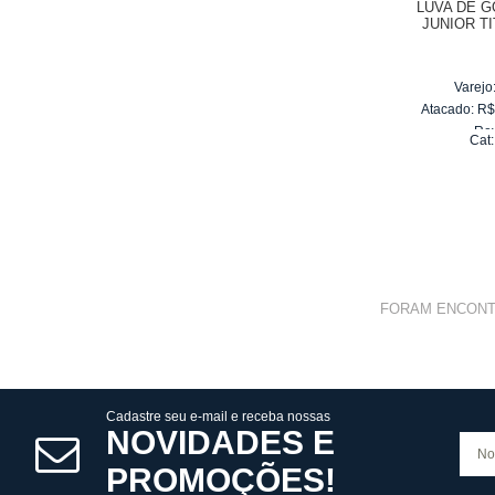
LUVA DE 
JUNIOR T
4
Varejo
Atacado:
R
Re
Cat
10
x
d
FORAM ENCON
Cadastre seu e-mail e receba nossas
NOVIDADES E
PROMOÇÕES!