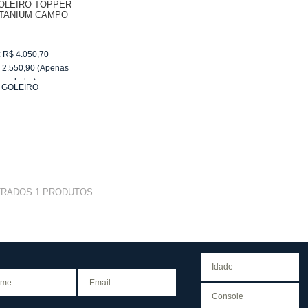
GOLEIRO TOPPER
ITANIUM CAMPO
133892
:
R$
4.050,70
$
2.550,90
(Apenas
vendedor)
:
GOLEIRO
e
R$ 255,09
TRADOS
1
PRODUTOS