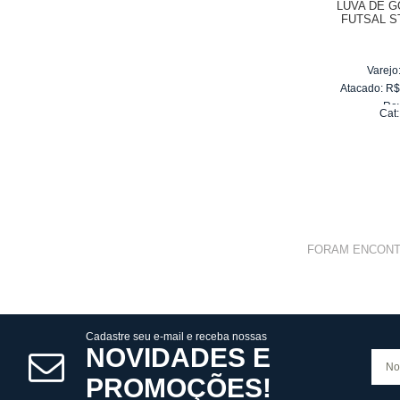
LUVA DE 
FUTSAL ST
Varejo
Atacado:
R
Re
Cat
10
x
d
FORAM ENCON
Cadastre seu e-mail e receba nossas
NOVIDADES E
PROMOÇÕES!