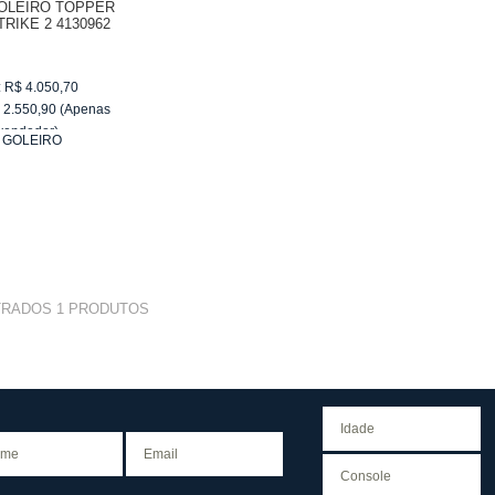
GOLEIRO TOPPER
RIKE 2 4130962
:
R$
4.050,70
$
2.550,90
(Apenas
vendedor)
:
GOLEIRO
e
R$ 255,09
TRADOS
1
PRODUTOS