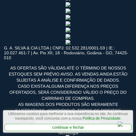
G. A. SILVA & CIA LTDA | CNPJ: 02.532.281/0001-59 | IE.:
10.027.461-7 | Av. Pio XII, 18 - Rodoviário, Goiânia - GO, 74425-
010
AS OFERTAS SÃO VÁLIDAS ATÉ O TÉRMINO DE NOSSOS
ESTOQUES SEM PRÉVIO AVISO. AS VENDAS AINDA ESTÃO
SUJEITAS À ANÁLISE E CONFIRMAÇÃO DE DADOS.
CASO EXISTA ALGUMA DIFERENÇA NOS PREÇOS
OFERTADOS, SERÁ CONSIDERADO VÁLIDO O PREÇO DO
CARRINHO DE COMPRAS.
AS IMAGENS DOS PRODUTOS SÃO MERAMENTE
ILUSTRATIVAS. ©COPYRIGHT. TODOS OS DIREITOS
Utilizamos cookies para melhorar a sua experiência no site. Ao continuar
RESERVADOS.
navegando, você concorda com a nossa
Política de Privacidade
.
Desenvolvido orgulhosamente por
continuar e fechar
Tecnologia