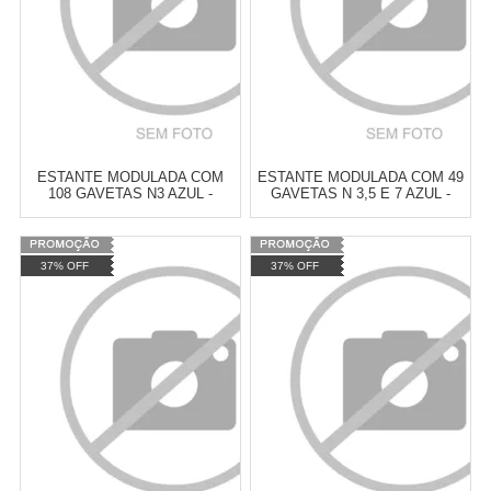
ESTANTE MODULADA COM
ESTANTE MODULADA COM 49
108 GAVETAS N3 AZUL -
GAVETAS N 3,5 E 7 AZUL -
PRESTO-3084917827
PRESTO-43016
Varejo:
R$
4.050,70
Varejo:
R$
4.050,70
37% OFF
37% OFF
Atacado:
R$
2.550,90
(Apenas
Atacado:
R$
2.550,90
(Apenas
Revendedor)
Revendedor)
Cat:
ESTANTES E GAVETEIROS
Cat:
ESTANTES E GAVETEIROS
10
x
de
R$ 255,09
10
x
de
R$ 255,09
COMPRAR
COMPRAR