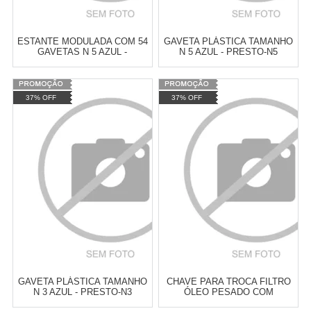
ESTANTE MODULADA COM 54
GAVETA PLÁSTICA TAMANHO
GAVETAS N 5 AZUL -
N 5 AZUL - PRESTO-N5
PRESTO- 93010
Varejo:
R$
4.050,70
Varejo:
R$
4.050,70
37% OFF
37% OFF
Atacado:
R$
2.550,90
(Apenas
Atacado:
R$
2.550,90
(Apenas
Revendedor)
Revendedor)
Cat:
ESTANTES E GAVETEIROS
Cat:
ESTANTES E GAVETEIROS
10
x
de
R$ 255,09
10
x
de
R$ 255,09
COMPRAR
COMPRAR
GAVETA PLÁSTICA TAMANHO
CHAVE PARA TROCA FILTRO
N 3 AZUL - PRESTO-N3
ÓLEO PESADO COM
CORRENTE - EDA-5IX