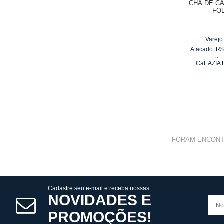
CHÁ DE C
FO
Varejo
Atacado:
R
Re
Cat:
AZIA
10
x
d
FORAM ENCON
Cadastre seu e-mail e receba nossas
NOVIDADES E
PROMOÇÕES!