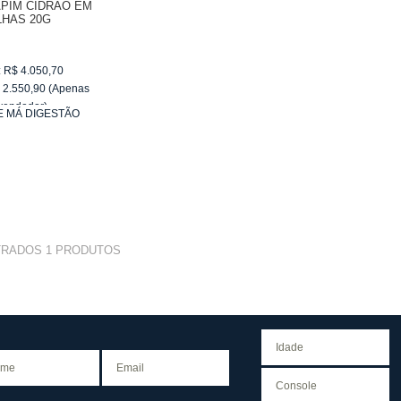
APIM CIDRÃO EM
LHAS 20G
:
R$
4.050,70
$
2.550,90
(Apenas
vendedor)
 E MÁ DIGESTÃO
e
R$ 255,09
TRADOS
1
PRODUTOS