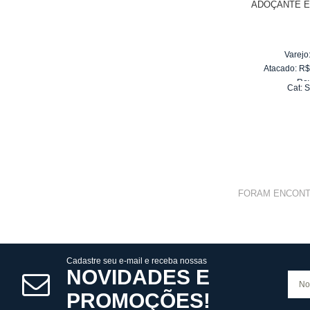
ADOÇANTE E
Varejo
Atacado:
R
Re
Cat:
S
10
x
d
FORAM ENCON
Cadastre seu e-mail e receba nossas
NOVIDADES E
PROMOÇÕES!