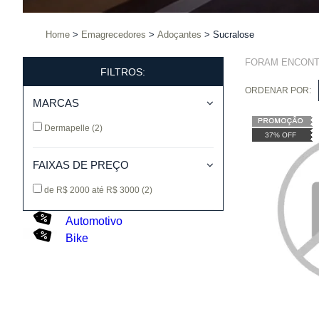
Home
Emagrecedores
Adoçantes
Sucralose
FORAM ENCON
FILTROS:
ORDENAR POR:
MARCAS
Dermapelle
(2)
37% OFF
FAIXAS DE PREÇO
de R$ 2000 até R$ 3000
(2)
Automotivo
Bike