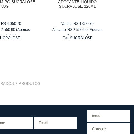
M PÓ SUCRALOSE
ADOÇANTE LIQUÍDO
80G
SUCRALOSE 120ML
:
R$
4.050,70
Varejo:
R$
4.050,70
$
2.550,90
(Apenas
Atacado:
R$
2.550,90
(Apenas
vendedor)
Revendedor)
UCRALOSE
Cat:
SUCRALOSE
e
R$ 255,09
10
x
de
R$ 255,09
TRADOS
2
PRODUTOS