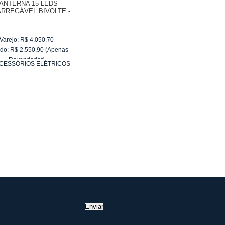
ANTERNA 15 LEDS
RREGÁVEL BIVOLTE -
KALA
Varejo:
R$
4.050,70
do:
R$
2.550,90
(Apenas
Revendedor)
CESSÓRIOS ELÉTRICOS
10
x
de
R$ 255,09
Enviar