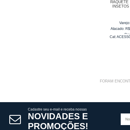
RAQUETE 
INSETOS 
Varejo
Atacado:
R
Re
Cat:
ACESSÓ
10
x
d
FORAM ENCON
Cadastre seu e-mail e receba nossas
NOVIDADES E
PROMOÇÕES!