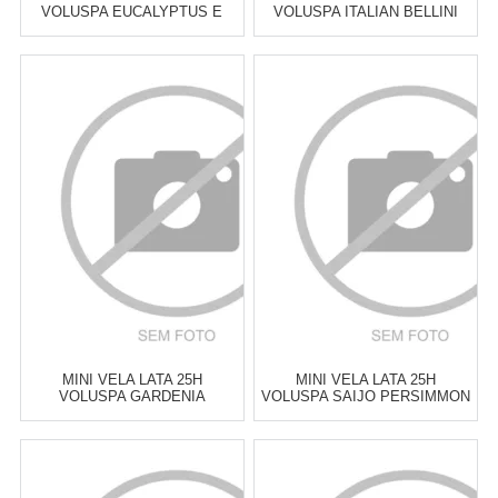
VOLUSPA EUCALYPTUS E
VOLUSPA ITALIAN BELLINI
WHITE SAGE
Atacado:
R$
129,00
(Apenas
Atacado:
R$
129,00
(Apenas
Revendedor)
Revendedor)
6
x
de
R$ 21,50
6
x
de
R$ 21,50
Cat:
VELAS PERFUMADAS &
Cat:
VELAS PERFUMADAS &
DIFUSORES
DIFUSORES
COMPRAR
COMPRAR
MINI VELA LATA 25H
MINI VELA LATA 25H
VOLUSPA GARDENIA
VOLUSPA SAIJO PERSIMMON
COLONIA
Atacado:
R$
129,00
(Apenas
Atacado:
R$
129,00
(Apenas
Revendedor)
Revendedor)