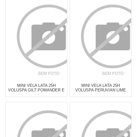
Atacado:
R$
129,00
(Apenas
Atacado:
R$
129,00
(Apenas
Revendedor)
Revendedor)
6
x
de
R$ 21,50
6
x
de
R$ 21,50
Cat:
VELAS PERFUMADAS &
Cat:
VELAS PERFUMADAS &
DIFUSORES
DIFUSORES
COMPRAR
COMPRAR
MINI VELA LATA 25H
MINI VELA LATA 25H
VOLUSPA GILT POMANDER E
VOLUSPA PERUVIAN LIME
HINOKI
JARDIN
Atacado:
R$
129,00
(Apenas
Atacado:
R$
129,00
(Apenas
Revendedor)
Revendedor)
6
x
de
R$ 21,50
6
x
de
R$ 21,50
Cat:
VELAS PERFUMADAS &
Cat:
VELAS PERFUMADAS &
DIFUSORES
DIFUSORES