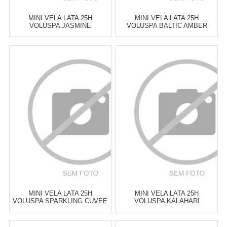
MINI VELA LATA 25H
MINI VELA LATA 25H
VOLUSPA JASMINE
VOLUSPA BALTIC AMBER
MIDNIGHT BLOOMS
Atacado:
R$
129,00
(Apenas
Atacado:
R$
129,00
(Apenas
Revendedor)
Revendedor)
6
x
de
R$ 21,50
6
x
de
R$ 21,50
Cat:
VELAS PERFUMADAS &
Cat:
VELAS PERFUMADAS &
DIFUSORES
DIFUSORES
COMPRAR
COMPRAR
MINI VELA LATA 25H
MINI VELA LATA 25H
VOLUSPA SPARKLING CUVEE
VOLUSPA KALAHARI
WATERMELON