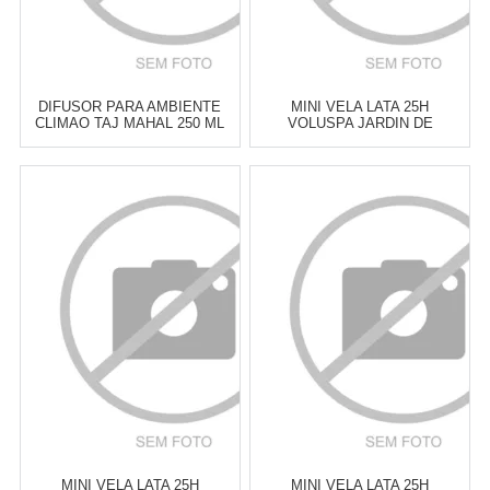
DIFUSOR PARA AMBIENTE
MINI VELA LATA 25H
CLIMAO TAJ MAHAL 250 ML
VOLUSPA JARDIN DE
VERVEINE
Atacado:
R$
126,00
(Apenas
Atacado:
R$
129,00
(Apenas
Revendedor)
Revendedor)
6
x
de
R$ 21,00
6
x
de
R$ 21,50
Cat:
VELAS PERFUMADAS &
Cat:
VELAS PERFUMADAS &
DIFUSORES
DIFUSORES
COMPRAR
COMPRAR
MINI VELA LATA 25H
MINI VELA LATA 25H