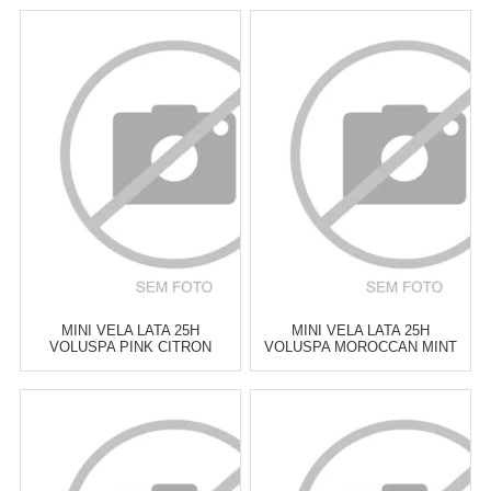
MINI VELA LATA 25H
MINI VELA LATA 25H
VOLUSPA PINK CITRON
VOLUSPA MOROCCAN MINT
GRAPEFRUIT
TEA
Atacado:
R$
125,00
(Apenas
Atacado:
R$
125,00
(Apenas
Revendedor)
Revendedor)
6
x
de
R$ 20,83
6
x
de
R$ 20,83
Cat:
VELAS PERFUMADAS &
Cat:
VELAS PERFUMADAS &
DIFUSORES
DIFUSORES