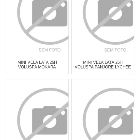
COMPRAR
COMPRAR
MINI VELA LATA 25H
MINI VELA LATA 25H
VOLUSPA MOKARA
VOLUSPA PANJORE LYCHEE
Atacado:
R$
125,00
(Apenas
Atacado:
R$
125,00
(Apenas
Revendedor)
Revendedor)
6
x
de
R$ 20,83
6
x
de
R$ 20,83
Cat:
VELAS PERFUMADAS &
Cat:
VELAS PERFUMADAS &
DIFUSORES
DIFUSORES
COMPRAR
COMPRAR