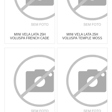
MINI VELA LATA 25H
MINI VELA LATA 25H
VOLUSPA FRENCH CADE
VOLUSPA TEMPLE MOSS
LAVENDER
Atacado:
R$
129,00
(Apenas
Atacado:
R$
129,00
(Apenas
Revendedor)
Revendedor)
6
x
de
R$ 21,50
6
x
de
R$ 21,50
Cat:
VELAS PERFUMADAS &
Cat:
VELAS PERFUMADAS &
DIFUSORES
DIFUSORES
COMPRAR
COMPRAR