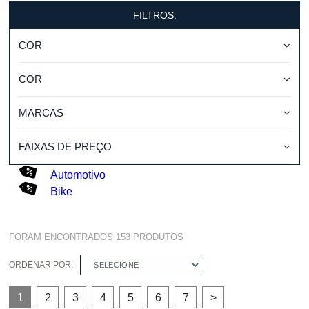
FILTROS:
COR
COR
MARCAS
FAIXAS DE PREÇO
Automotivo
Bike
FORAM ENCONTRADOS
153
PRODUTOS
ORDENAR POR:
SELECIONE
1
2
3
4
5
6
7
>