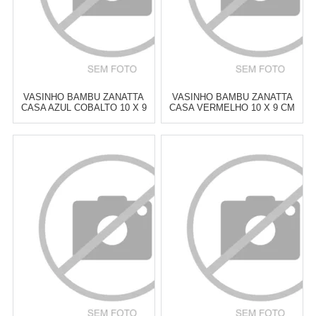
VASINHO BAMBU ZANATTA
VASINHO BAMBU ZANATTA
CASA AZUL COBALTO 10 X 9
CASA VERMELHO 10 X 9 CM
CM
Atacado:
R$
69,00
(Apenas
Atacado:
R$
69,00
(Apenas
Revendedor)
Revendedor)
6
x
de
R$ 11,50
6
x
de
R$ 11,50
Cat:
VASOS
Cat:
VASOS
COMPRAR
COMPRAR