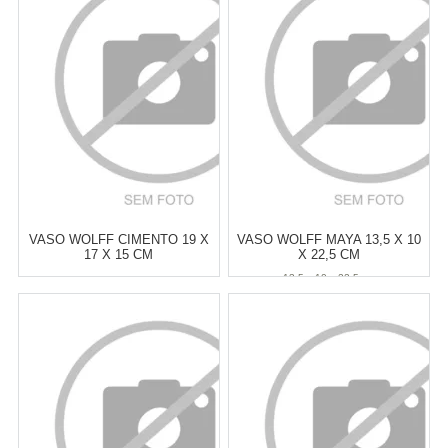
6
x
de
R$ 10,33
6
x
de
R$ 10,33
Cat:
VASOS
Cat:
VASOS
COMPRAR
COMPRAR
VASO WOLFF CIMENTO 19 X
VASO WOLFF MAYA 13,5 X 10
17 X 15 CM
X 22,5 CM
13,5 x 10 x 22,5 cm
Atacado:
R$
65,00
(Apenas
Atacado:
R$
69,00
(Apenas
Revendedor)
Revendedor)
6
x
de
R$ 10,83
6
x
de
R$ 11,50
Cat:
VASOS
Cat:
VASOS
COMPRAR
COMPRAR