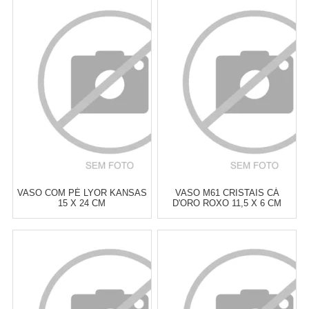
Atacado:
R$
75,00
(Apenas
Atacado:
R$
76,90
(Apenas
Revendedor)
Revendedor)
6
x
de
R$ 12,50
6
x
de
R$ 12,82
Cat:
VASOS
Cat:
VASOS
COMPRAR
COMPRAR
VASO COM PÉ LYOR KANSAS
VASO M61 CRISTAIS CÁ
15 X 24 CM
D'ORO ROXO 11,5 X 6 CM
Atacado:
R$
77,00
(Apenas
Atacado:
R$
77,50
(Apenas
Revendedor)
Revendedor)
6
x
de
R$ 12,83
6
x
de
R$ 12,92
Cat:
VASOS
Cat:
VASOS