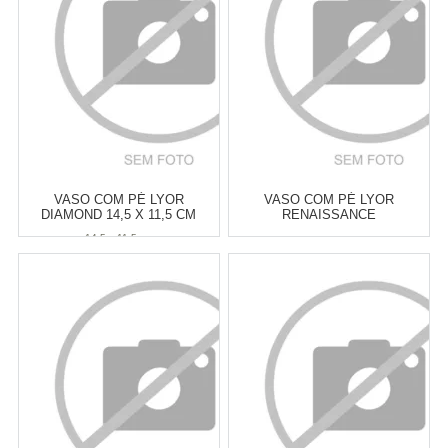
COMPRAR
COMPRAR
VASO COM PÉ LYOR
VASO COM PÉ LYOR
DIAMOND 14,5 X 11,5 CM
RENAISSANCE
TRANSPARENTE 14,5 X 11,5
14,5 x 11,5 cm
CM
Atacado:
R$
28,00
(Apenas
Atacado:
R$
27,90
(Apenas
Revendedor)
Revendedor)
5
x
de
R$ 5,60
5
x
de
R$ 5,58
Cat:
VASOS
Cat:
VASOS
COMPRAR
COMPRAR