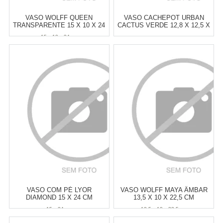
VASO WOLFF QUEEN
VASO CACHEPOT URBAN
TRANSPARENTE 15 X 10 X 24
CACTUS VERDE 12,8 X 12,5 X
CM
20,4 CM
15 x 10 x 24 cm
Atacado:
R$
73,00
(Apenas
Atacado:
R$
69,00
(Apenas
Revendedor)
Revendedor)
6
x
de
R$ 12,17
6
x
de
R$ 11,50
Cat:
CACHEPÔS
Cat:
VASOS
COMPRAR
COMPRAR
VASO COM PÉ LYOR
VASO WOLFF MAYA ÂMBAR
DIAMOND 15 X 24 CM
13,5 X 10 X 22,5 CM
15 x 24 cm
13,5 x 10 x 22,5 cm