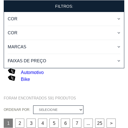
FILTROS:
COR
COR
MARCAS
FAIXAS DE PREÇO
Automotivo
Bike
FORAM ENCONTRADOS
591
PRODUTOS
ORDENAR POR:
SELECIONE
1
2
3
4
5
6
7
...
25
>