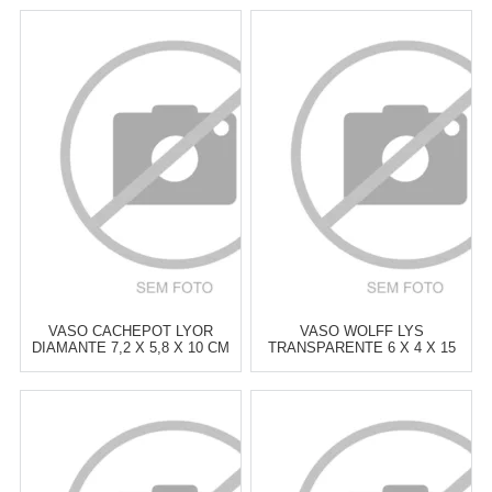
VASO CACHEPOT LYOR
VASO WOLFF LYS
DIAMANTE 7,2 X 5,8 X 10 CM
TRANSPARENTE 6 X 4 X 15
CM
Atacado:
R$
9,00
(Apenas
Atacado:
R$
21,00
(Apenas
Revendedor)
Revendedor)
4
x
de
R$ 5,25
Cat:
VASOS
Cat:
VASOS