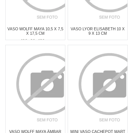
VASO WOLFF MAYA 10,5 X 7,5
VASO LYOR ELISABETH 10 X
X 17,5 CM
9 X 13 CM
10,5 x 7,5 x 17,5 cm
Atacado:
R$
39,00
(Apenas
Atacado:
R$
38,00
(Apenas
Revendedor)
Revendedor)
6
x
de
R$ 6,50
6
x
de
R$ 6,33
Cat:
VASOS
Cat:
VASOS
COMPRAR
COMPRAR
VASO WOLFF MAYA ÂMBAR
MINI VASO CACHEPOT MART