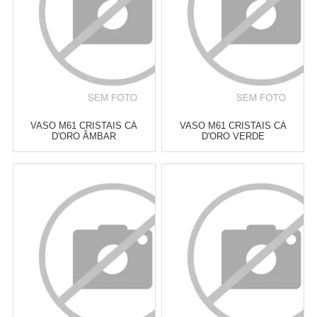
COMPRAR
COMPRAR
VASO M61 CRISTAIS CÁ
VASO M61 CRISTAIS CÁ
D'ORO ÂMBAR
D'ORO VERDE
TRANSPARENTE 11,5 X 6 CM
TRANSPARENTE 11,5 X 6 CM
Atacado:
R$
77,50
(Apenas
Atacado:
R$
89,00
(Apenas
Revendedor)
Revendedor)
6
x
de
R$ 12,92
6
x
de
R$ 14,83
Cat:
VASOS
Cat:
VASOS
COMPRAR
COMPRAR