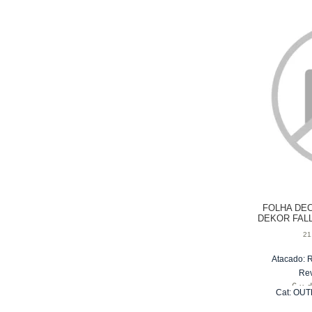
FOLHA DE
DEKOR FALL
21
Atacado:
Re
6
x
d
Cat:
OUT