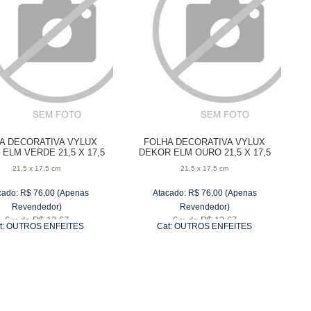
A DECORATIVA VYLUX
FOLHA DECORATIVA VYLUX
ELM VERDE 21,5 X 17,5
DEKOR ELM OURO 21,5 X 17,5
CM
CM
21,5 x 17,5 cm
21,5 x 17,5 cm
cado:
R$
76,00
(Apenas
Atacado:
R$
76,00
(Apenas
Revendedor)
Revendedor)
6
x
de
R$ 12,67
6
x
de
R$ 12,67
t:
OUTROS ENFEITES
Cat:
OUTROS ENFEITES