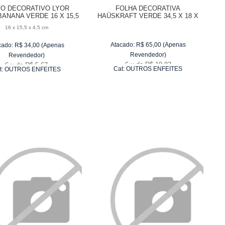
O DECORATIVO LYOR
FOLHA DECORATIVA
BANANA VERDE 16 X 15,5
HAÜSKRAFT VERDE 34,5 X 18 X
X 4,5 CM
6 CM
16 x 15,5 x 4,5 cm
Atacado:
R$
65,00
(Apenas
cado:
R$
34,00
(Apenas
Revendedor)
Revendedor)
6
x
de
R$ 10,83
6
x
de
R$ 5,67
Cat:
OUTROS ENFEITES
t:
OUTROS ENFEITES