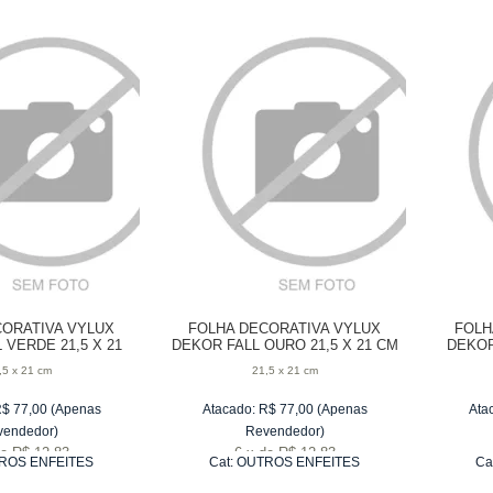
CORATIVA VYLUX
FOLHA DECORATIVA VYLUX
FOLH
 VERDE 21,5 X 21
DEKOR FALL OURO 21,5 X 21 CM
DEKOR
CM
,5 x 21 cm
21,5 x 21 cm
R$
77,00
(Apenas
Atacado:
R$
77,00
(Apenas
Ata
vendedor)
Revendedor)
e
R$ 12,83
6
x
de
R$ 12,83
ROS ENFEITES
Cat:
OUTROS ENFEITES
Ca