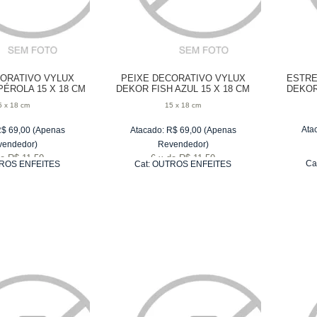
CORATIVO VYLUX
PEIXE DECORATIVO VYLUX
ESTRE
PÉROLA 15 X 18 CM
DEKOR FISH AZUL 15 X 18 CM
DEKOR
5 x 18 cm
15 x 18 cm
Ata
R$
69,00
(Apenas
Atacado:
R$
69,00
(Apenas
vendedor)
Revendedor)
de
R$ 11,50
6
x
de
R$ 11,50
Ca
ROS ENFEITES
Cat:
OUTROS ENFEITES