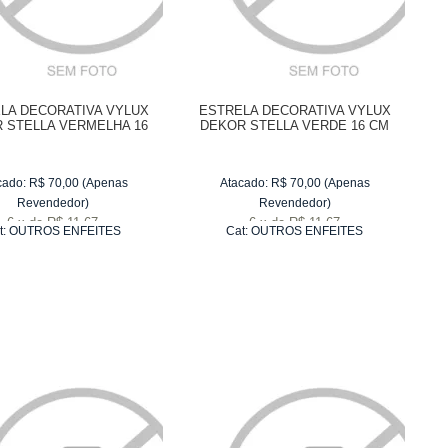
LA DECORATIVA VYLUX
ESTRELA DECORATIVA VYLUX
 STELLA VERMELHA 16
DEKOR STELLA VERDE 16 CM
CM
cado:
R$
70,00
(Apenas
Atacado:
R$
70,00
(Apenas
Revendedor)
Revendedor)
6
x
de
R$ 11,67
6
x
de
R$ 11,67
t:
OUTROS ENFEITES
Cat:
OUTROS ENFEITES