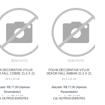
A DECORATIVA VYLUX
FOLHA DECORATIVA VYLUX
 FALL COBRE 21,5 X 21
DEKOR FALL ÂMBAR 21,5 X 21
CM
CM
21,5 x 21 cm
21,5 x 21 cm
cado:
R$
77,00
(Apenas
Atacado:
R$
77,00
(Apenas
Revendedor)
Revendedor)
6
x
de
R$ 12,83
6
x
de
R$ 12,83
t:
OUTROS ENFEITES
Cat:
OUTROS ENFEITES