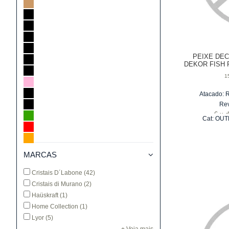
PEIXE DE
DEKOR FISH 
1
Atacado:
Re
6
x
Cat:
OUT
MARCAS
Cristais D´Labone
(42)
Cristais di Murano
(2)
Haüskraft
(1)
Home Collection
(1)
Lyor
(5)