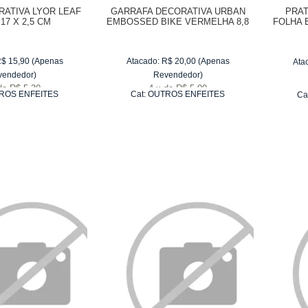
RATIVA LYOR LEAF
GARRAFA DECORATIVA URBAN
PRAT
 17 X 2,5 CM
EMBOSSED BIKE VERMELHA 8,8
FOLHA 
X 11,7 X 15,5 CM
R$
15,90
(Apenas
Atacado:
R$
20,00
(Apenas
Ata
vendedor)
Revendedor)
de
R$ 5,30
4
x
de
R$ 5,00
ROS ENFEITES
Cat:
OUTROS ENFEITES
Ca