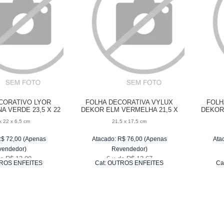
CORATIVO LYOR
FOLHA DECORATIVA VYLUX
FOLH
A VERDE 23,5 X 22
DEKOR ELM VERMELHA 21,5 X
DEKOR 
 6,5 CM
17,5 CM
x 22 x 6,5 cm
21,5 x 17,5 cm
R$
72,00
(Apenas
Atacado:
R$
76,00
(Apenas
Ata
vendedor)
Revendedor)
e
R$ 12,00
6
x
de
R$ 12,67
ROS ENFEITES
Cat:
OUTROS ENFEITES
Ca