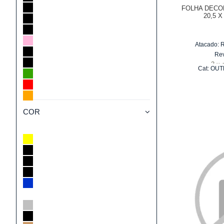
FOLHA DECO
20,5 X
Atacado:
Re
3
x
Cat:
OUT
COR