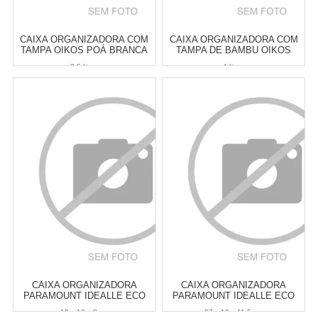
CAIXA ORGANIZADORA COM
CAIXA ORGANIZADORA COM
TAMPA OIKOS POÁ BRANCA
TAMPA DE BAMBU OIKOS
3,5 LITROS
CINZA CLARO 4 LITROS
3,5 litros
4 litros
Atacado:
R$
55,00
(Apenas
Atacado:
R$
55,00
(Apenas
Revendedor)
Revendedor)
6
x
de
R$ 9,17
6
x
de
R$ 9,17
Cat:
CESTOS & CAIXAS
Cat:
CESTOS & CAIXAS
ORGANIZADORAS
ORGANIZADORAS
COMPRAR
COMPRAR
CAIXA ORGANIZADORA
CAIXA ORGANIZADORA
PARAMOUNT IDEALLE ECO
PARAMOUNT IDEALLE ECO
COM TAMPA DE BAMBU 19 X
COM TAMPA DE BAMBU 27 X
19 x 13 x 8 cm
27 x 19 x 11,5 cm
13 X 8 CM
19 X 11,5 CM