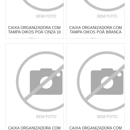
CAIXA ORGANIZADORA COM
CAIXA ORGANIZADORA COM
TAMPA OIKOS POÁ CINZA 10
TAMPA OIKOS POÁ BRANCA
LITROS
10 LITROS
10 litros
10 litros
Atacado:
R$
113,00
(Apenas
Atacado:
R$
113,00
(Apenas
Revendedor)
Revendedor)
6
x
de
R$ 18,83
6
x
de
R$ 18,83
Cat:
CESTOS & CAIXAS
Cat:
CESTOS & CAIXAS
ORGANIZADORAS
ORGANIZADORAS
COMPRAR
COMPRAR
CAIXA ORGANIZADORA COM
CAIXA ORGANIZADORA COM