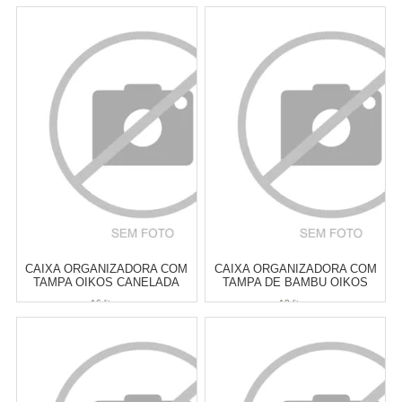
Atacado:
R$
63,00
(Apenas
Atacado:
R$
99,00
(Apenas
Revendedor)
Revendedor)
6
x
de
R$ 10,50
6
x
de
R$ 16,50
Cat:
CESTOS & CAIXAS
Cat:
CESTOS & CAIXAS
ORGANIZADORAS
ORGANIZADORAS
COMPRAR
COMPRAR
CAIXA ORGANIZADORA COM
CAIXA ORGANIZADORA COM
TAMPA OIKOS CANELADA
TAMPA DE BAMBU OIKOS
BRANCA 16 LITROS
CINZA CLARO 12 LITROS
16 litros
12 litros
Atacado:
R$
105,00
(Apenas
Atacado:
R$
109,00
(Apenas
Revendedor)
Revendedor)
6
x
de
R$ 17,50
6
x
de
R$ 18,17
Cat:
CESTOS & CAIXAS
Cat:
CESTOS & CAIXAS
ORGANIZADORAS
ORGANIZADORAS