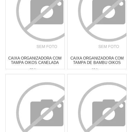
COMPRAR
COMPRAR
CAIXA ORGANIZADORA COM
CAIXA ORGANIZADORA COM
TAMPA OIKOS CANELADA
TAMPA DE BAMBU OIKOS
BRANCA 23 LITROS
BRANCA 12 LITROS
23 litros
12 litros
Atacado:
R$
110,00
(Apenas
Atacado:
R$
112,00
(Apenas
Revendedor)
Revendedor)
6
x
de
R$ 18,33
6
x
de
R$ 18,67
Cat:
CESTOS & CAIXAS
Cat:
CESTOS & CAIXAS
ORGANIZADORAS
ORGANIZADORAS
COMPRAR
COMPRAR