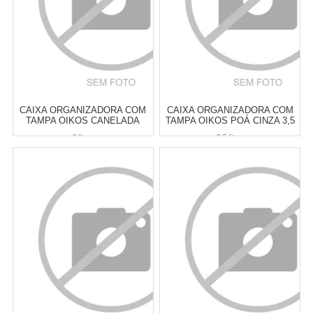
CAIXA ORGANIZADORA COM
CAIXA ORGANIZADORA COM
TAMPA OIKOS CANELADA
TAMPA OIKOS POÁ CINZA 3,5
BRANCA 6 LITROS
LITROS
6 litros
3,5 litros
Atacado:
R$
55,00
(Apenas
Atacado:
R$
55,00
(Apenas
Revendedor)
Revendedor)
6
x
de
R$ 9,17
6
x
de
R$ 9,17
Cat:
CESTOS & CAIXAS
Cat:
CESTOS & CAIXAS
ORGANIZADORAS
ORGANIZADORAS
COMPRAR
COMPRAR