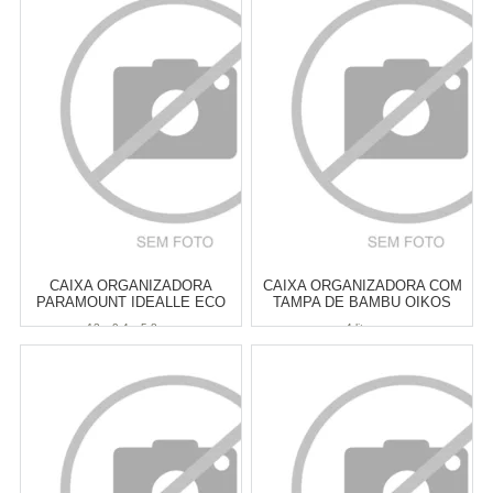
CAIXA ORGANIZADORA
CAIXA ORGANIZADORA COM
PARAMOUNT IDEALLE ECO
TAMPA DE BAMBU OIKOS
COM TAMPA DE BAMBU 13 X
BRANCA 4 LITROS
13 x 9,4 x 5,8 cm
4 litros
9,4 X 5,8 CM
Atacado:
R$
39,00
(Apenas
Atacado:
R$
49,00
(Apenas
Revendedor)
Revendedor)
6
x
de
R$ 6,50
6
x
de
R$ 8,17
Cat:
CESTOS & CAIXAS
Cat:
CESTOS & CAIXAS
ORGANIZADORAS
ORGANIZADORAS
COMPRAR
COMPRAR