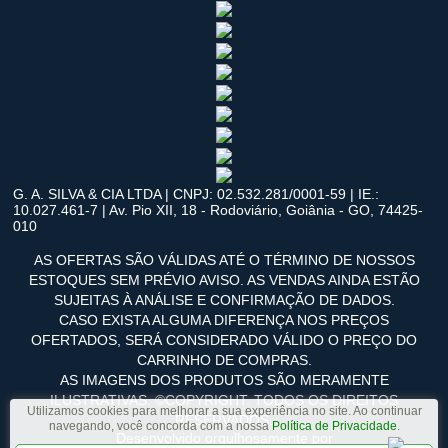
G. A. SILVA & CIA LTDA | CNPJ: 02.532.281/0001-59 | IE.:
10.027.461-7 | Av. Pio XII, 18 - Rodoviário, Goiânia - GO, 74425-
010
AS OFERTAS SÃO VÁLIDAS ATÉ O TÉRMINO DE NOSSOS
ESTOQUES SEM PRÉVIO AVISO. AS VENDAS AINDA ESTÃO
SUJEITAS À ANÁLISE E CONFIRMAÇÃO DE DADOS.
CASO EXISTA ALGUMA DIFERENÇA NOS PREÇOS
OFERTADOS, SERÁ CONSIDERADO VÁLIDO O PREÇO DO
CARRINHO DE COMPRAS.
AS IMAGENS DOS PRODUTOS SÃO MERAMENTE
ILUSTRATIVAS. ©COPYRIGHT. TODOS OS DIREITOS
Utilizamos cookies para melhorar a sua experiência no site. Ao continuar
RESERVADOS.
navegando, você concorda com a nossa
Política de Privacidade
.
Desenvolvido orgulhosamente por