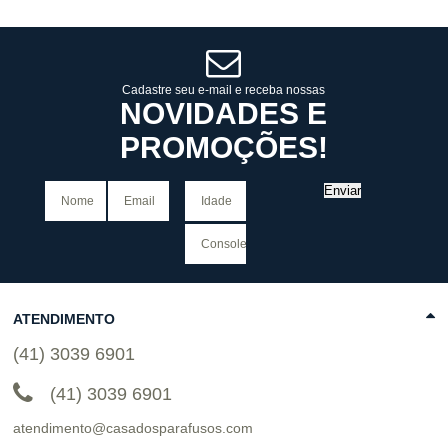
6
x
de
R$ 24,33
6
x
de
R$ 24,33
Cat:
CESTOS & CAIXAS
Cat:
CESTOS & CAIXAS
ORGANIZADORAS
ORGANIZADORAS
COMPRAR
COMPRAR
Cadastre seu e-mail e receba nossas
NOVIDADES E
PROMOÇÕES!
Enviar
ATENDIMENTO
(41) 3039 6901
(41) 3039 6901
atendimento@casadosparafusos.com