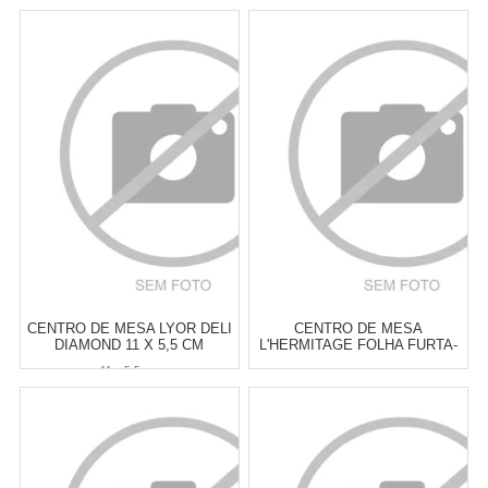
CENTRO DE MESA LYOR DELI
CENTRO DE MESA
DIAMOND 11 X 5,5 CM
L'HERMITAGE FOLHA FURTA-
COR 5 X 15 X 15 CM
11 x 5,5 cm
Atacado:
R$
17,00
(Apenas
Atacado:
R$
13,00
(Apenas
Revendedor)
Revendedor)
3
x
de
R$ 5,67
2
x
de
R$ 6,50
Cat:
BOWLS & CENTROS DE
Cat:
BOWLS & CENTROS DE
MESA
MESA