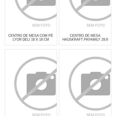
CENTRO DE MESA COM PÉ
CENTRO DE MESA
LYOR DELI 18 X 18 CM
HAÜSKRAFT PKFAMILY 29,8
CM
Atacado:
R$
72,00
(Apenas
Atacado:
R$
75,00
(Apenas
Revendedor)
Revendedor)
6
x
de
R$ 12,00
6
x
de
R$ 12,50
Cat:
BOWLS & CENTROS DE
Cat:
BOWLS & CENTROS DE
MESA
MESA
COMPRAR
COMPRAR