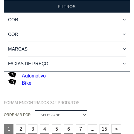
FILTROS:
COR
COR
MARCAS
FAIXAS DE PREÇO
Automotivo
Bike
FORAM ENCONTRADOS
342
PRODUTOS
ORDENAR POR:
SELECIONE
1
2
3
4
5
6
7
...
15
>