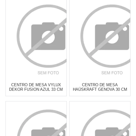
Atacado:
R$
79,00
(Apenas
Atacado:
R$
79,00
(Apenas
Revendedor)
Revendedor)
6
x
de
R$ 13,17
6
x
de
R$ 13,17
Cat:
BOWLS & CENTROS DE
Cat:
BOWLS & CENTROS DE
MESA
MESA
COMPRAR
COMPRAR
CENTRO DE MESA VYLUX
CENTRO DE MESA
DEKOR FUSION AZUL 33 CM
HAÜSKRAFT GENOVA 30 CM
Atacado:
R$
89,90
(Apenas
Atacado:
R$
89,90
(Apenas
Revendedor)
Revendedor)
6
x
de
R$ 14,98
6
x
de
R$ 14,98
Cat:
BOWLS & CENTROS DE
Cat:
BOWLS & CENTROS DE
MESA
MESA