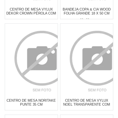
CENTRO DE MESA VYLUX
BANDEJA COPA & CIA WOOD
DEKOR CROWN PÉROLA COM
FOLHA GRANDE 18 X 50 CM
PRETO E OURO 33 CM
18 x 50 cm
Atacado:
R$
79,00
(Apenas
Atacado:
R$
79,00
(Apenas
Revendedor)
Revendedor)
6
x
de
R$ 13,17
6
x
de
R$ 13,17
Cat:
BOWLS & CENTROS DE
Cat:
BOWLS & CENTROS DE
MESA
MESA
COMPRAR
COMPRAR
CENTRO DE MESA NORITAKE
CENTRO DE MESA VYLUX
PUNTE 35 CM
NOEL TRANSPARENTE COM
OURO E VERMELHO 33 CM