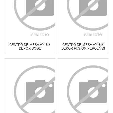
COMPRAR
COMPRAR
CENTRO DE MESA VYLUX
CENTRO DE MESA VYLUX
DEKOR DOGE
DEKOR FUSION PÉROLA 33
TRANSPARENTE 33 CM
CM
Atacado:
R$
105,00
(Apenas
Atacado:
R$
112,00
(Apenas
Revendedor)
Revendedor)
6
x
de
R$ 17,50
6
x
de
R$ 18,67
Cat:
BOWLS & CENTROS DE
Cat:
BOWLS & CENTROS DE
MESA
MESA
COMPRAR
COMPRAR