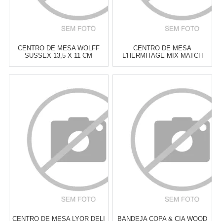
CENTRO DE MESA WOLFF
CENTRO DE MESA
SUSSEX 13,5 X 11 CM
L'HERMITAGE MIX MATCH
18,8 CM
Atacado:
R$
42,00
(Apenas
Atacado:
R$
45,00
(Apenas
Revendedor)
Revendedor)
6
x
de
R$ 7,00
6
x
de
R$ 7,50
Cat:
BOWLS & CENTROS DE
Cat:
BOWLS & CENTROS DE
MESA
MESA
COMPRAR
COMPRAR
CENTRO DE MESA LYOR DELI
BANDEJA COPA & CIA WOOD