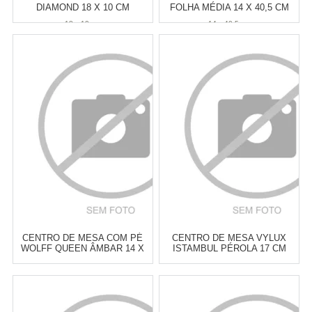
DIAMOND 18 X 10 CM
FOLHA MÉDIA 14 X 40,5 CM
18 x 10 cm
14 x 40,5 cm
Atacado:
R$
47,00
(Apenas
Atacado:
R$
62,00
(Apenas
Revendedor)
Revendedor)
6
x
de
R$ 7,83
6
x
de
R$ 10,33
Cat:
BOWLS & CENTROS DE
Cat:
BOWLS & CENTROS DE
MESA
MESA
COMPRAR
COMPRAR
CENTRO DE MESA COM PÉ
CENTRO DE MESA VYLUX
WOLFF QUEEN ÂMBAR 14 X
ISTAMBUL PÉROLA 17 CM
15 CM
Atacado:
R$
62,00
(Apenas
Atacado:
R$
66,00
(Apenas
Revendedor)
Revendedor)