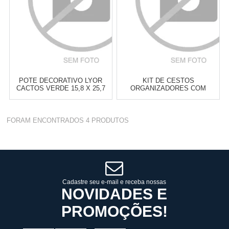
POTE DECORATIVO LYOR
KIT DE CESTOS
CACTOS VERDE 15,8 X 25,7
ORGANIZADORES COM
CM
ALÇAS OIKOS FIBRA
NATURAL - 3 PEÇAS
Atacado:
R$
99,00
(Apenas
Atacado:
R$
299,00
(Apenas
FORAM ENCONTRADOS
4
PRODUTOS
Revendedor)
Revendedor)
6
x
de
R$ 16,50
6
x
de
R$ 49,83
Cat:
POTES & PORTA
Cat:
CESTOS & CAIXAS
MANTIMENTOS
ORGANIZADORAS
COMPRAR
COMPRAR
Cadastre seu e-mail e receba nossas
NOVIDADES E
PROMOÇÕES!