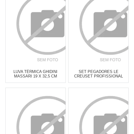
6
x
de
R$ 15,50
6
x
de
R$ 18,17
Cat:
UTENSÍLIOS &
Cat:
UTENSÍLIOS &
FERRAMENTAS PARA ASSAR
FERRAMENTAS PARA ASSAR
COMPRAR
COMPRAR
LUVA TÉRMICA GHIDINI
SET PEGADORES LE
MASSARI 19 X 32,5 CM
CREUSET PROFISSIONAL
FLINT - 2 PEÇAS
Atacado:
R$
129,00
(Apenas
Atacado:
R$
179,00
(Apenas
Revendedor)
Revendedor)
6
x
de
R$ 21,50
6
x
de
R$ 29,83
Cat:
UTENSÍLIOS &
Cat:
UTENSÍLIOS &
FERRAMENTAS PARA ASSAR
FERRAMENTAS PARA ASSAR
COMPRAR
COMPRAR