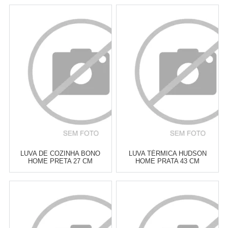
LUVA DE COZINHA BONO
LUVA TÉRMICA HUDSON
HOME PRETA 27 CM
HOME PRATA 43 CM
Atacado:
R$
46,90
(Apenas
Atacado:
R$
55,00
(Apenas
Revendedor)
Revendedor)
6
x
de
R$ 7,82
6
x
de
R$ 9,17
Cat:
UTENSÍLIOS &
Cat:
LUVAS & PEGADORES
FERRAMENTAS PARA ASSAR