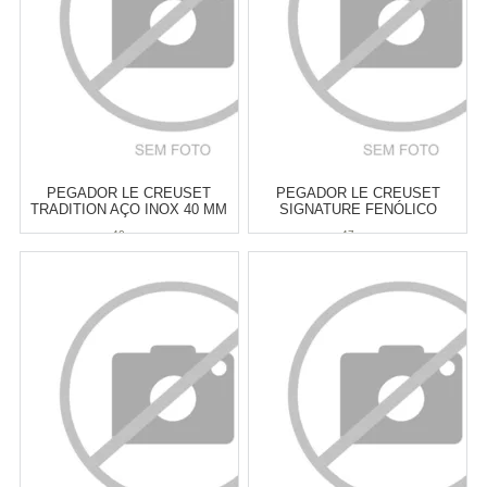
COMPRAR
COMPRAR
PEGADOR LE CREUSET
PEGADOR LE CREUSET
TRADITION AÇO INOX 40 MM
SIGNATURE FENÓLICO
COBRE 47 MM
40 mm
47 mm
Atacado:
R$
199,00
(Apenas
Atacado:
R$
219,00
(Apenas
Revendedor)
Revendedor)
6
x
de
R$ 33,17
6
x
de
R$ 36,50
Cat:
LUVAS & PEGADORES
Cat:
LUVAS & PEGADORES
COMPRAR
COMPRAR