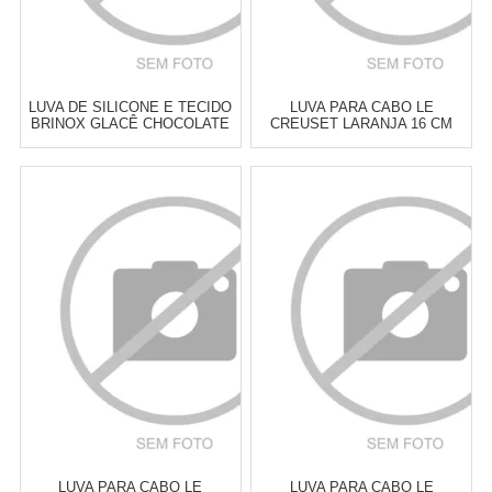
LUVA DE SILICONE E TECIDO
LUVA PARA CABO LE
BRINOX GLACÊ CHOCOLATE
CREUSET LARANJA 16 CM
28 X 18 X 2 CM
Atacado:
R$
89,00
(Apenas
Atacado:
R$
89,00
(Apenas
Revendedor)
Revendedor)
6
x
de
R$ 14,83
6
x
de
R$ 14,83
Cat:
UTENSÍLIOS &
Cat:
UTENSÍLIOS &
FERRAMENTAS PARA ASSAR
FERRAMENTAS PARA ASSAR
COMPRAR
COMPRAR
LUVA PARA CABO LE
LUVA PARA CABO LE