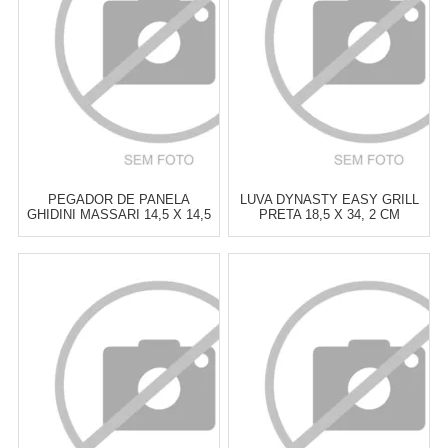
COMPRAR
COMPRAR
PEGADOR DE PANELA
LUVA DYNASTY EASY GRILL
GHIDINI MASSARI 14,5 X 14,5
PRETA 18,5 X 34, 2 CM
CM
Atacado:
R$
62,00
(Apenas
Atacado:
R$
69,00
(Apenas
Revendedor)
Revendedor)
6
x
de
R$ 10,33
6
x
de
R$ 11,50
Cat:
UTENSÍLIOS &
Cat:
UTENSÍLIOS &
FERRAMENTAS PARA ASSAR
FERRAMENTAS PARA ASSAR
COMPRAR
COMPRAR