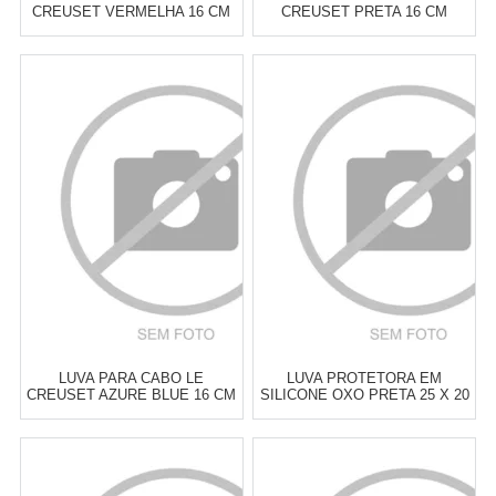
CREUSET VERMELHA 16 CM
CREUSET PRETA 16 CM
Atacado:
R$
89,00
(Apenas
Atacado:
R$
89,00
(Apenas
Revendedor)
Revendedor)
6
x
de
R$ 14,83
6
x
de
R$ 14,83
Cat:
UTENSÍLIOS &
Cat:
UTENSÍLIOS &
FERRAMENTAS PARA ASSAR
FERRAMENTAS PARA ASSAR
COMPRAR
COMPRAR
LUVA PARA CABO LE
LUVA PROTETORA EM
CREUSET AZURE BLUE 16 CM
SILICONE OXO PRETA 25 X 20
CM
Atacado:
R$
93,00
(Apenas
Atacado:
R$
109,00
(Apenas
Revendedor)
Revendedor)