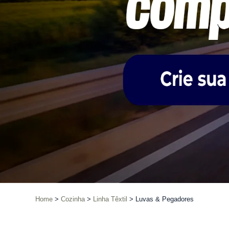
Home
Cozinha
Linha Têxtil
Luvas & Pegadores