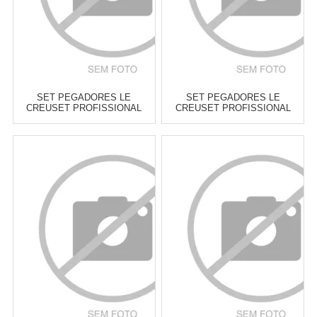
SET PEGADORES LE
SET PEGADORES LE
CREUSET PROFISSIONAL
CREUSET PROFISSIONAL
AZUL MARSEILLE - 2 PEÇAS
BLACK ONIX - 2 PEÇAS
Atacado:
R$
179,00
(Apenas
Atacado:
R$
179,00
(Apenas
Revendedor)
Revendedor)
6
x
de
R$ 29,83
6
x
de
R$ 29,83
Cat:
UTENSÍLIOS &
Cat:
UTENSÍLIOS &
FERRAMENTAS PARA ASSAR
FERRAMENTAS PARA ASSAR
COMPRAR
COMPRAR