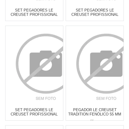
SET PEGADORES LE
SET PEGADORES LE
CREUSET PROFISSIONAL
CREUSET PROFISSIONAL
LARANJA - 2 PEÇAS
VERMELHO - 2 PEÇAS
Atacado:
R$
179,00
(Apenas
Atacado:
R$
179,00
(Apenas
Revendedor)
Revendedor)
6
x
de
R$ 29,83
6
x
de
R$ 29,83
Cat:
UTENSÍLIOS &
Cat:
UTENSÍLIOS &
FERRAMENTAS PARA ASSAR
FERRAMENTAS PARA ASSAR
COMPRAR
COMPRAR
SET PEGADORES LE
PEGADOR LE CREUSET
CREUSET PROFISSIONAL
TRADITION FENÓLICO 55 MM
AZURE BLUE - 2 PEÇAS
55 mm