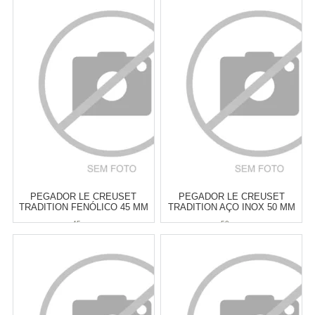
Atacado:
R$
189,00
(Apenas
Atacado:
R$
189,00
(Apenas
Revendedor)
Revendedor)
6
x
de
R$ 31,50
6
x
de
R$ 31,50
Cat:
UTENSÍLIOS &
Cat:
LUVAS & PEGADORES
FERRAMENTAS PARA ASSAR
COMPRAR
COMPRAR
PEGADOR LE CREUSET
PEGADOR LE CREUSET
TRADITION FENÓLICO 45 MM
TRADITION AÇO INOX 50 MM
45 mm
50 mm
Atacado:
R$
189,00
(Apenas
Atacado:
R$
199,00
(Apenas
Revendedor)
Revendedor)
6
x
de
R$ 31,50
6
x
de
R$ 33,17
Cat:
LUVAS & PEGADORES
Cat:
LUVAS & PEGADORES